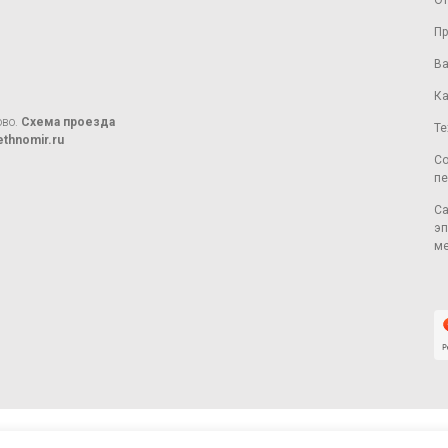
От
Пр
Ва
Ка
ово.
Схема проезда
Те
thnomir.ru
Со
пе
Са
эп
ме