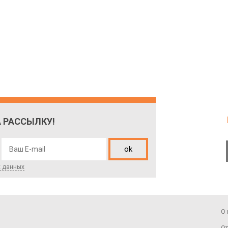
 РАССЫЛКУ!
ok
х данных
О 