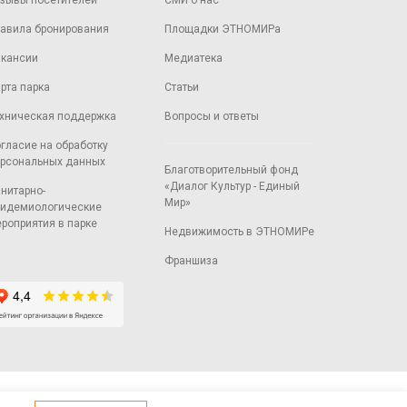
зывы посетителей
СМИ о нас
авила бронирования
Площадки ЭТНОМИРа
кансии
Медиатека
рта парка
Статьи
хническая поддержка
Вопросы и ответы
гласие на обработку
рсональных данных
Благотворительный фонд
«Диалог Культур - Единый
нитарно-
Мир»
идемиологические
роприятия в парке
Недвижимость в ЭТНОМИРе
Франшиза