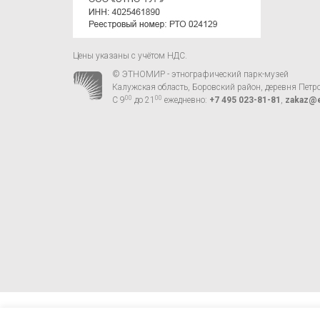
Цены указаны с учётом НДС.
© ЭТНОМИР - этнографический парк-музей
Калужская область, Боровский район, деревня Петр
00
00
С 9
до 21
ежедневно:
+7 495 023-81-81
,
zakaz@e