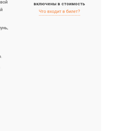
евой
включены в стоимость
ой
Что входит в билет?
унь,
.
а