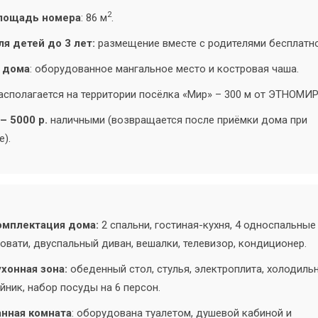
2
лощадь номера
: 86 м
.
я детей до 3 лет:
размещение вместе с родителями бесплатно
 дома
: оборудованное мангальное место и костровая чаша.
сполагается на территории посёлка «Мир» – 300 м от ЭТНОМИР
– 5000 р.
наличными (возвращается после приёмки дома при
).
омплектация дома:
2 спальни, гостиная-кухня, 4 односпальные
овати, двуспальный диван, вешалки, телевизор, кондиционер.
хонная зона:
обеденный стол, стулья, электроплита, холодильн
йник, набор посуды на 6 персон.
анная комната
: оборудована туалетом, душевой кабиной и