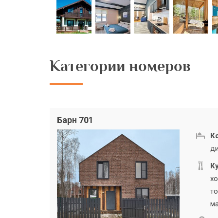
Категории номеров
Барн 701
К
ди
Ку
хо
то
ма