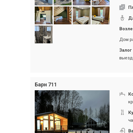
П
Дл
Возле
Дом ра
Залог 
выезде
Барн 711
К
кр
Ку
ча
В