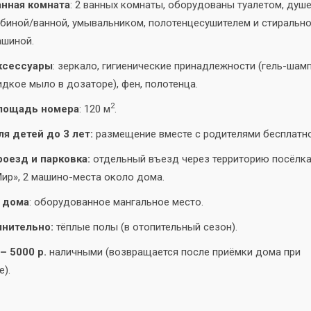
анная комната
: 2 ванных комнаты, оборудованы туалетом, душ
биной/ванной, умывальником, полотенцесушителем и стиральн
ашиной.
ксессуары
: зеркало, гигиенические принадлежности (гель-шамп
дкое мыло в дозаторе), фен, полотенца.
2
лощадь номера
: 120 м
.
я детей до 3 лет:
размещение вместе с родителями бесплатно
роезд и парковка:
отдельный въезд через территорию посёлк
ир», 2 машино-места около дома.
 дома
: оборудованное мангальное место.
нительно:
тёплые полы (в отопительный сезон).
– 5000 р.
наличными (возвращается после приёмки дома при
).