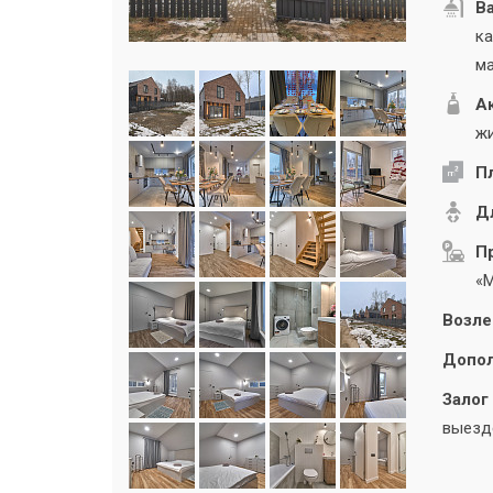
В
ка
м
А
жи
П
Дл
П
«М
Возле
Допол
Залог 
выезде