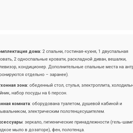
омплектация дома:
2 спальни, гостиная-кухня, 1 двуспальная
овать, 2 односпальные кровати, раскладной диван, вешалки,
левизор, кондиционер. Дополнительные спальные места на ант
ронируются отдельно – заранее).
хонная зона:
обеденный стол, стулья, электроплита, холодильн
йник, набор посуды на 6 персон.
анная комната
: оборудована туалетом, душевой кабиной и
ывальником, электрическим полотенцесушителем.
ксессуары
: зеркало, гигиенические принадлежности (гель-шамп
дкое мыло в дозаторе), фен, полотенца.