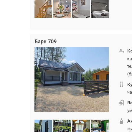
Барн 709
К
кр
те
(б
Ку
ча
В
ум
А
жи