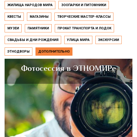
ЖИЛИЩА НАРОДОВ МИРА
ЗООПАРКИ И ПИТОМНИКИ
КВЕСТЫ
МАГАЗИНЫ
ТВОРЧЕСКИЕ МАСТЕР-КЛАССЫ
МУЗЕИ
ПАМЯТНИКИ
ПРОКАТ ТРАНСПОРТА И ЛОДОК
СВАДЬБЫ И ДНИ РОЖДЕНИЯ
УЛИЦА МИРА
ЭКСКУРСИИ
ЭТНОДВОРЫ
ДОПОЛНИТЕЛЬНО
Фотосессия в ЭТНОМИРе