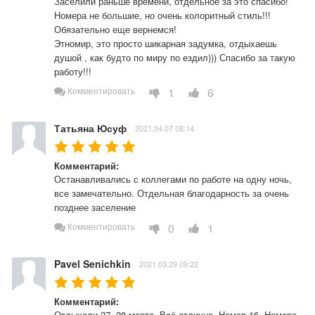
Заселили раньше времени, отдельное за это спасибо! 
Номера не большие, но очень колоритный стиль!!! 

Обязательно еще вернемся! 

Этномир, это просто шикарная задумка, отдыхаешь  
душой , как будто по миру по ездил))) Спасибо за такую 
работу!!!
1
6
Комментировать
Татьяна Юсуф
2021.04.07 08:14
Комментарий:
Останавливались с коллегами по работе на одну ночь, 
все замечательно. Отдельная благодарность за очень 
позднее заселение
0
1
Комментировать
Pavel Senichkin
2021.03.29 09:22
Комментарий:
Отдыхали 27, 28 марта. Всё отлично. Номер 16. Номера 