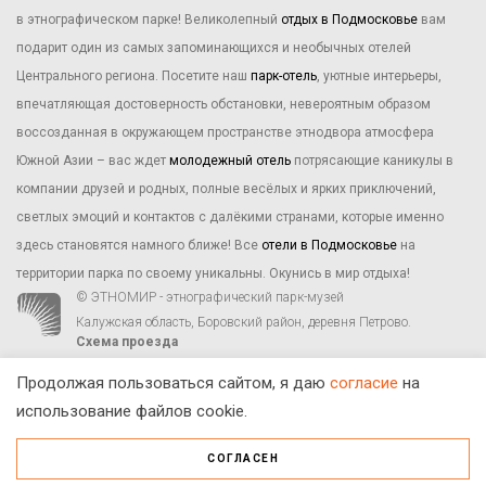
в этнографическом парке! Великолепный
отдых в Подмосковье
вам
подарит один из самых запоминающихся и необычных отелей
Центрального региона. Посетите наш
парк-отель
, уютные интерьеры,
впечатляющая достоверность обстановки, невероятным образом
воссозданная в окружающем пространстве этнодвора атмосфера
Южной Азии – вас ждет
молодежный отель
потрясающие каникулы в
компании друзей и родных, полные весёлых и ярких приключений,
светлых эмоций и контактов с далёкими странами, которые именно
здесь становятся намного ближе! Все
отели в Подмосковье
на
территории парка по своему уникальны. Окунись в мир отдыха!
© ЭТНОМИР - этнографический парк-музей
Калужская область, Боровский район, деревня Петрово.
Схема проезда
00
00
С 9
до 21
ежедневно:
+7 495 023-81-81
,
zakaz@ethnomir.ru
Продолжая пользоваться сайтом, я даю
согласие
на
использование файлов cookie.
СОГЛАСЕН