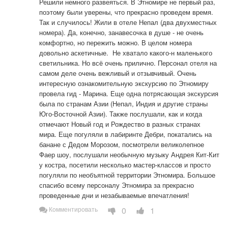
Решили немного развеяться. В Этномире не первый раз, 
поэтому были уверены, что прекрасно проведем время. 
Так и случилось! Жили в отеле Непал (два двухместных 
номера). Да, конечно, занавесочка в душе - не очень 
комфортно, но пережить можно. В целом номера 
довольно аскетичные.  Не хватало какого-н маленького 
светильника. Но всё очень прилично. Персонал отеля на 
самом деле очень вежливый и отзывчивый. Очень 
интересную ознакомительную экскурсию по Этномиру 
провела гид - Марина. Еще одна потрясающая экскурсия 
была по странам Азии (Непал, Индия и другие страны 
Юго-Восточной Азии). Также послушали, как и когда 
отмечают Новый год и Рождество в разных странах 
мира. Еще погуляли в лабиринте Дебри, покатались на 
банане с Дедом Морозом, посмотрели великолепное 
Фаер шоу, послушали необычную музыку Андрея Кит-Кит 
у костра, посетили несколько мастер-классов и просто 
погуляли по необъятной территории Этномира. Большое 
спасибо всему персоналу Этномира за прекрасно 
проведенные дни и незабываемые впечатления!
0
1
Комментировать