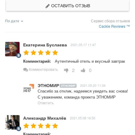
ОСТАВИТЬ ОТЗЫВ
По дате
Сервис сбора отзывов
Cackle Reviews ™
Екатерина Буслаева
2021.05.17 11:47
Комментарий:
Аутентичный отель и вкусный завтрак 
2
0
Комментировать
ЭТНОМИР
2021.05.20 11:34
ЭТНОМИР
Спасибо за отклик, надеемся увидеть вас снова! 
С уважением, команда проекта ЭТНОМИР
Ответить
Александр Михалёв
2021.05.08 16:50
Комментарий: