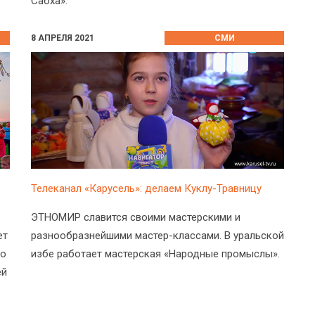
Сабха».
8 АПРЕЛЯ 2021
СМИ
Телеканал «Карусель»: делаем Куклу-Травницу
ЭТНОМИР славится своими мастерскими и
ет
разнообразнейшими мастер-классами. В уральской
 о
избе работает мастерская «Народные промыслы».
ей