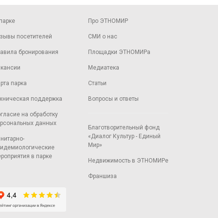
парке
Про ЭТНОМИР
зывы посетителей
СМИ о нас
авила бронирования
Площадки ЭТНОМИРа
кансии
Медиатека
рта парка
Статьи
хническая поддержка
Вопросы и ответы
гласие на обработку
рсональных данных
Благотворительный фонд
«Диалог Культур - Единый
нитарно-
Мир»
идемиологические
роприятия в парке
Недвижимость в ЭТНОМИРе
Франшиза