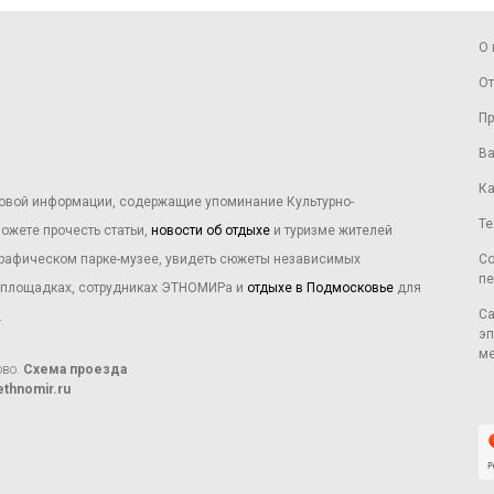
О 
От
Пр
Ва
Ка
овой информации, содержащие упоминание Культурно-
Те
ожете прочесть статьи,
новости об отдыхе
и туризме жителей
графическом парке-музее, увидеть сюжеты независимых
Со
пе
х площадках, сотрудниках ЭТНОМИРа и
отдыхе в Подмосковье
для
Са
.
эп
ме
ово.
Схема проезда
thnomir.ru