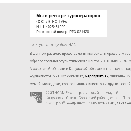
Цены указаны с учётом НДС.
В данном разделе представлены материалы средств масс
образовательного туристического центра «ЭТНОМИР». Вы м
Московской области и Калужской области в главном этно
журналистов о наших событиях,
мероприятиях
, уникальны
семей, молодёжи, корпоративных клиентов и других гостей
© ЭТНОМИР - этнографический парк-музей
Калужская область, Боровский район, деревня Петр
00
00
С 9
до 21
ежедневно:
+7 495 023-81-81
,
zakaz@e