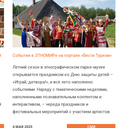
й
События в ЭТНОМИРе на портале «Вести Туризм»
Летний сезон в этнографическом парке-музее
открывается праздником ко Дню защиты детей –
«Играй, детвора!», и всё лето наполнено
событиями. Наряду с тематическими неделями,
наполненными познавательным контентом и
й
интерактивом, – череда праздников и
фестивальных мероприятий с участием артистов.
6 МАЯ 2025
СМИ