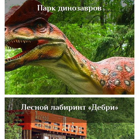
Парк динозавров
Лесной лабиринт «Дебри»