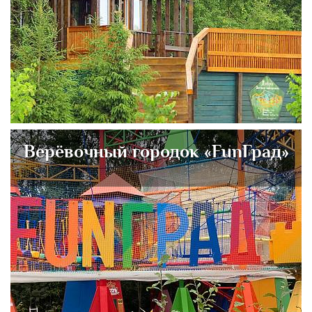
Верёвочный городок «FunГрад»