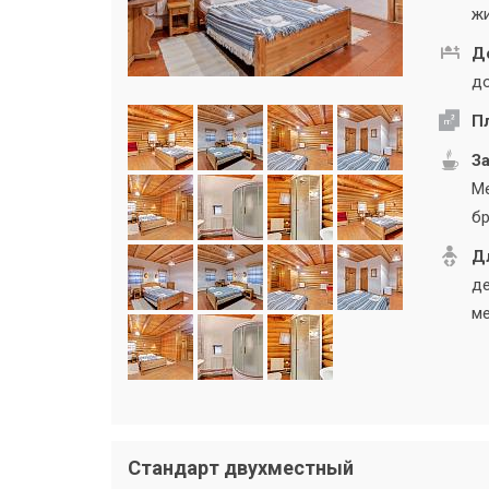
жи
Д
до
П
За
Ме
бр
Дл
де
ме
Стандарт двухместный