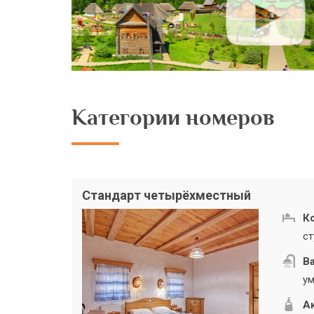
Категории номеров
Стандарт четырёхместный
К
ст
В
ум
А