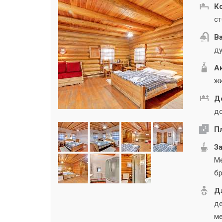
К
ст
В
ду
А
жи
Д
до
П
За
Ме
бр
Дл
де
ме