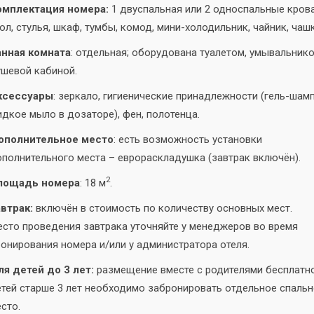
омплектация номера:
1 двуспальная или 2 односпальные крова
ол, стулья, шкаф, тумбы, комод, мини-холодильник, чайник, чашк
анная комната
: отдельная; оборудована туалетом, умывальнико
шевой кабиной.
ксессуары
: зеркало, гигиенические принадлежности (гель-шамп
дкое мыло в дозаторе), фен, полотенца.
ополнительное место
: есть возможность установки
полнительного места – еврораскладушка (завтрак включён).
2
лощадь номера
: 18 м
.
втрак:
включён в стоимость по количеству основных мест.
сто проведения завтрака уточняйте у менеджеров во время
онирования номера и/или у администратора отеля.
я детей до 3 лет:
размещение вместе с родителями бесплатно
тей старше 3 лет необходимо забронировать отдельное спаль
сто.