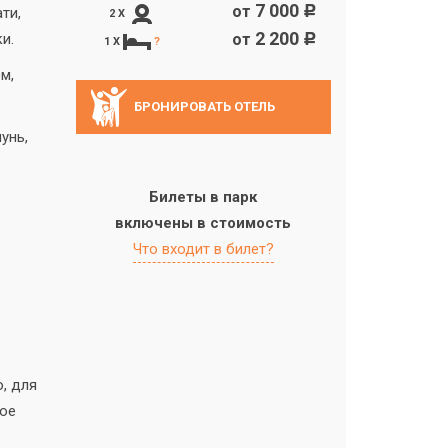
7 000
от
c
ти,
2 X
2 200
и.
от
c
1 X
?
м,
БРОНИРОВАТЬ ОТЕЛЬ
унь,
Билеты в парк
включены в стоимость
Что входит в билет?
, для
ное