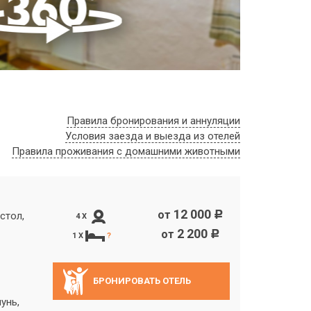
Правила бронирования и аннуляции
Условия заезда и выезда из отелей
Правила проживания с домашними животными
12 000
от
c
стол,
4 X
2 200
от
c
1 X
?
БРОНИРОВАТЬ ОТЕЛЬ
унь,