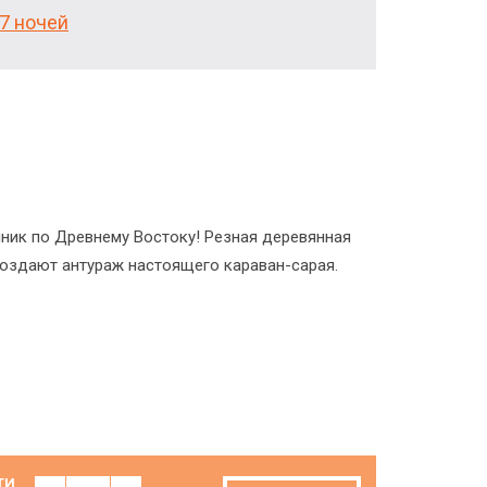
7 ночей
нник по Древнему Востоку! Резная деревянная
создают антураж настоящего караван-сарая.
ТИ