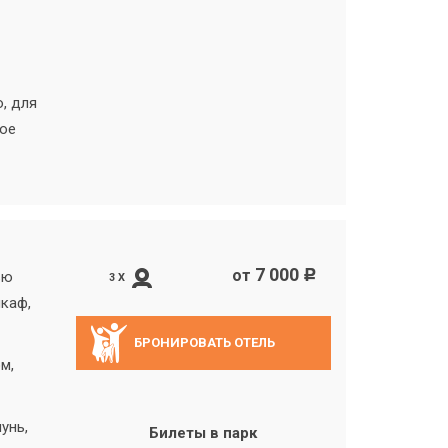
, для
ное
7 000
от
c
ью
3 X
шкаф,
БРОНИРОВАТЬ ОТЕЛЬ
м,
унь,
Билеты в парк