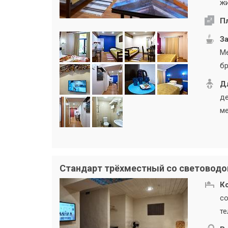
жи
П
За
Ме
бр
Дл
де
ме
Стандарт трёхместный со световод
К
со
те