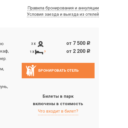
Правила бронирования и аннуляции
Условия заезда и выезда из отелей
7 500
от
c
ью
3 X
2 200
шкаф,
от
c
1 X
?
нер.
м,
БРОНИРОВАТЬ ОТЕЛЬ
унь,
Билеты в парк
включены в стоимость
Что входит в билет?