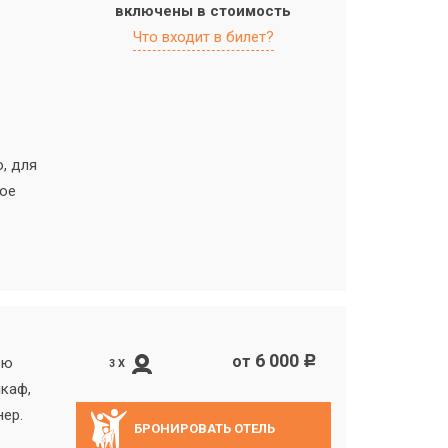
включены в стоимость
Что входит в билет?
, для
ное
6 000
от
c
ью
3 X
шкаф,
нер.
БРОНИРОВАТЬ ОТЕЛЬ