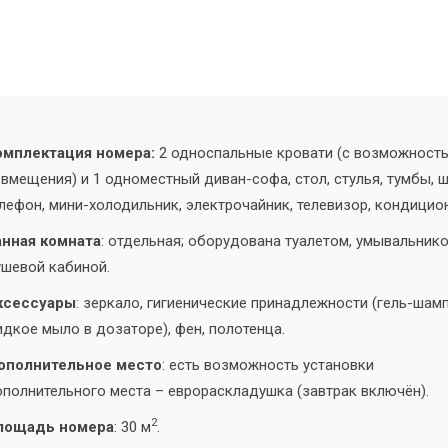
омплектация номера:
2 односпальные кровати (с возможност
вмещения) и 1 одноместный диван-софа, стол, стулья, тумбы, 
лефон, мини-холодильник, электрочайник, телевизор, кондицио
анная комната
: отдельная; оборудована туалетом, умывальнико
шевой кабиной.
ксессуары
: зеркало, гигиенические принадлежности (гель-шамп
дкое мыло в дозаторе), фен, полотенца.
ополнительное место
: есть возможность установки
полнительного места – еврораскладушка (завтрак включён).
2
лощадь номера
: 30 м
.