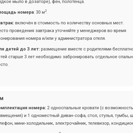
дкое мыло в дозаторе), фен, полотенца.
2
лощадь номера
: 30 м
.
втрак:
включён в стоимость по количеству основных мест.
сто проведения завтрака уточняйте у менеджеров во время
онирования номера и/или у администратора отеля.
я детей до 3 лет:
размещение вместе с родителями бесплатно
тей старше 3 лет необходимо забронировать отдельное спаль
сто.
ом
омплектация номера:
2 односпальные кровати (с возможност
вмещения) и 1 одноместный диван-софа, стол, стулья, тумбы, 
лефон, мини-холодильник, электрочайник, телевизор, кондицио