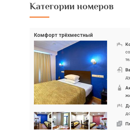
Категории номеров
Комфорт трёхместный
К
со
те
В
ду
А
жи
Д
до
П