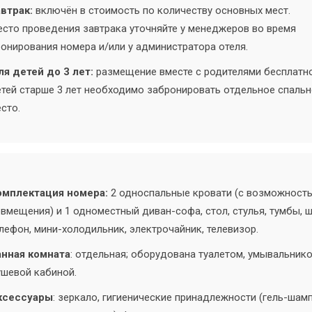
втрак:
включён в стоимость по количеству основных мест.
сто проведения завтрака уточняйте у менеджеров во время
онирования номера и/или у администратора отеля.
я детей до 3 лет:
размещение вместе с родителями бесплатно
тей старше 3 лет необходимо забронировать отдельное спаль
сто.
омплектация номера:
2 односпальные кровати (с возможност
вмещения) и 1 одноместный диван-софа, стол, стулья, тумбы, 
лефон, мини-холодильник, электрочайник, телевизор.
анная комната
: отдельная; оборудована туалетом, умывальнико
шевой кабиной.
ксессуары
: зеркало, гигиенические принадлежности (гель-шамп