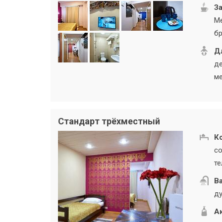
За
Ме
бр
Дл
де
ме
Стандарт трёхместный
К
со
те
В
ду
А