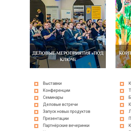
ДЕЛОВЫЕ МЕРОПРИЯТИЯ «ПОД
КОРП
КЛЮЧ»
Выставки
К
Конференции
Т
Семинары
Б
Деловые встречи
Ю
Запуск новых продуктов
Л
Презентации
П
Партнёрские вечеринки
К