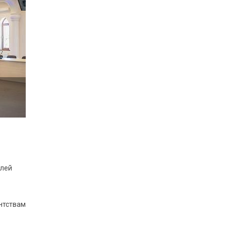
алей
нтствам