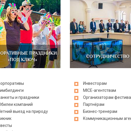
ОРАТИВНЫЕ ПРАЗДНИКИ
СОТРУДНИЧЕСТВО
«ПОД КЛЮЧ»
орпоративы
Инвесторам
имбилдинги
MICE-агентствам
анкеты и праздники
Организаторам фестив
билеи компаний
Партнёрам
етний выезд на природу
Бизнес-тренерам
икник
Коммуникационным аге
весты