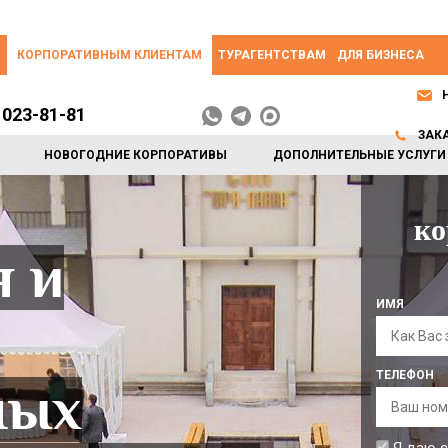
КОРПОРАТИВНЫМ КЛИЕНТАМ
ТУРАГЕНТСТВАМ
ДЛЯ БИЗНЕСА
 023-81-81
ЗАК
НОВОГОДНИЕ КОРПОРАТИВЫ
ДОПОЛНИТЕЛЬНЫЕ УСЛУГИ
ко
я и
 тимбилдинг -
 в уникальных
ИМЯ
е!
ТЕЛЕФОН
ных