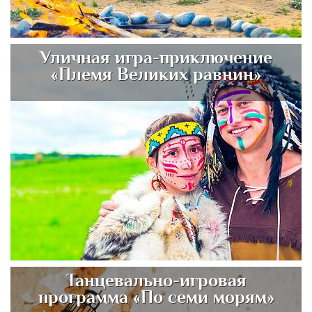
Уличная игра-приключение
«Племя Великих равнин»
Танцевально-игровая
программа «По семи морям»