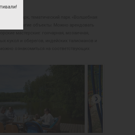
тивали!
ри», Динопарк, тематический парк «Волшебная
мобры» и другие объекты. Можно арендовать
орские мастерские: гончарная, мозаичная,
ных кукол и оберегов, индейских талисманов и
м можно ознакомиться на соответствующих