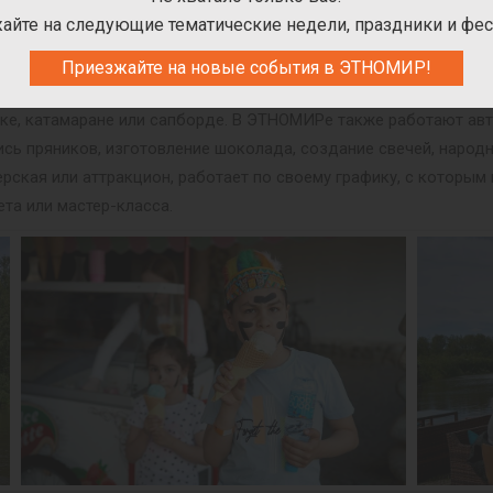
ПАРТНЁРСКИЕ ПРОЕКТЫ В ЭТНОПАРКЕ
айте на следующие тематические недели, праздники и фес
оекты. За дополнительную плату можно посетить лабиринт «Деб
Приезжайте на новые события в ЭТНОМИР!
одок «FanГрад», ферму и Котодом «ЭтноКот», зоодом «Кобры-
дке, катамаране или сапборде. В ЭТНОМИРе также работают авт
пись пряников, изготовление шоколада, создание свечей, народ
рская или аттракцион, работает по своему графику, с которы
ета или мастер-класса.