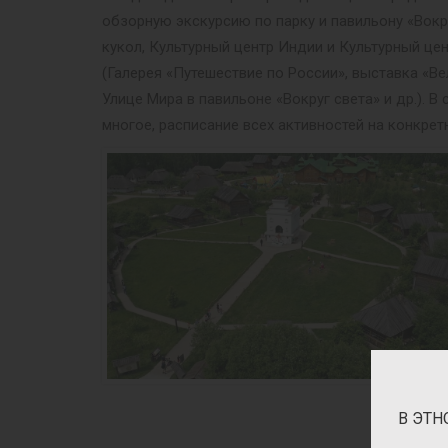
обзорную экскурсию по парку и павильону «Вокр
кукол, Культурный центр Индии и Культурный це
(Галерея «Путешествие по России», выставка «Ве
Улице Мира в павильоне «Вокруг света» и др.).
многое, расписание всех активностей на конкрет
В ЭТН