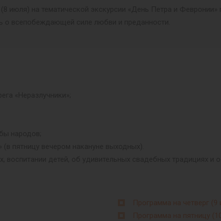
и (8 июля) на тематической экскурсии «День Петра и Февронии»
ть о всепобеждающей силе любви и преданности.
ега «Неразлучники»;
бы народов;
 (в пятницу вечером накануне выходных).
х, воспитании детей, об удивительных свадебных традициях и 
Программа на четверг (9 
Программа на пятницу (1