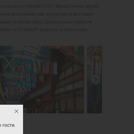
мотра музеи (Музей СССР, Музей спичек, Музей
ремя проведения там экскурсии) и выставки
иции по всему парку, Дома разных стран на
й билет в ЭТНОМИР включает в себя очень
гости.