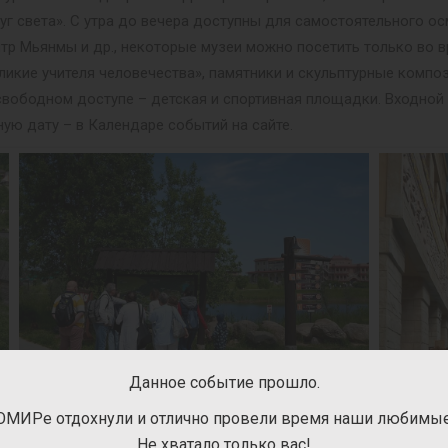
уг света». С утра до вечера доступны для самостоятельного ос
нтр Мьянмы и др., некоторые музеи можно посетить только во в
ликие учителя человечества», памятники и скульптурные композ
 В свободном доступе – детская и спортивная площадки. Входно
ную дату – в Календаре событий на сайте.
Данное событие прошло.
ОМИРе отдохнули и отлично провели время наши любимые 
Не хватало только вас!