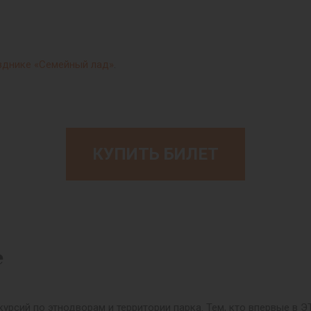
зднике «Семейный лад»
.
КУПИТЬ БИЛЕТ
е
урсий по этнодворам и территории парка. Тем, кто впервые в