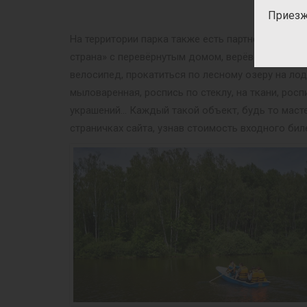
Приезж
На территории парка также есть партнёрские пр
страна» с перевёрнутым домом, верёвочный гор
велосипед, прокатиться по лесному озеру на ло
мыловаренная, роспись по стеклу, на ткани, рос
украшений… Каждый такой объект, будь то масте
страничках сайта, узнав стоимость входного бил