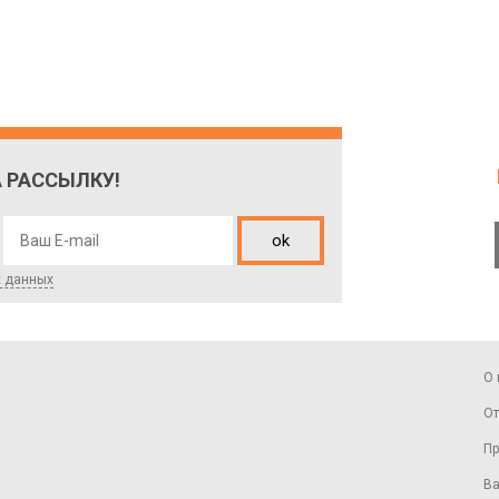
 РАССЫЛКУ!
ok
х данных
О 
От
Пр
Ва