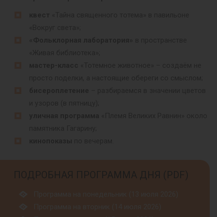
квест
«Тайна священного тотема» в павильоне
«Вокруг света»;
«Фольклорная лаборатория»
в пространстве
«Живая библиотека»;
мастер-класс
«Тотемное животное» – создаём не
просто поделки, а настоящие обереги со смыслом;
бисероплетение
– разбираемся в значении цветов
и узоров (в пятницу);
уличная программа
«Племя Великих Равнин» около
памятника Гагарину;
кинопоказы
по вечерам.
ПОДРОБНАЯ ПРОГРАММА ДНЯ (PDF)
Программа на понедельник (13 июля 2026)
Программа на вторник (14 июля 2026)