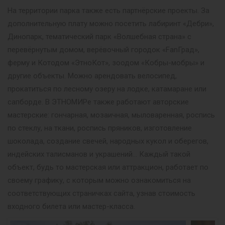
На территории парка также есть партнёрские проекты. За
дополнительную плату можно посетить лабиринт «Дебри»,
Динопарк, тематический парк «Волшебная страна» с
перевёрнутым домом, верёвочный городок «FanГрад»,
ферму и Котодом «ЭтноКот», зоодом «Кобры-мобры» и
другие объекты. Можно арендовать велосипед,
прокатиться по лесному озеру на лодке, катамаране или
сапборде. В ЭТНОМИРе также работают авторские
мастерские: гончарная, мозаичная, мыловаренная, роспись
по стеклу, на ткани, роспись пряников, изготовление
шоколада, создание свечей, народных кукол и оберегов,
индейских талисманов и украшений… Каждый такой
объект, будь то мастерская или аттракцион, работает по
своему графику, с которым можно ознакомиться на
соответствующих страничках сайта, узнав стоимость
входного билета или мастер-класса.