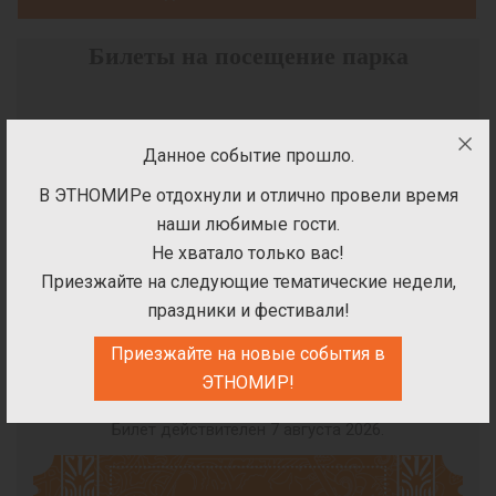
Билеты на посещение парка
Данное событие прошло.
ВЫБЕРИТЕ ДАТУ ПОСЕЩЕНИЯ
В ЭТНОМИРе отдохнули и отлично провели время
ПАРКА
наши любимые гости.
Не хватало только вас!
Приезжайте на следующие тематические недели,
праздники и фестивали!
Приезжайте на новые события в
ЭТНОМИР!
Билет на посещение парка
Билет действителен 7 августа 2026.