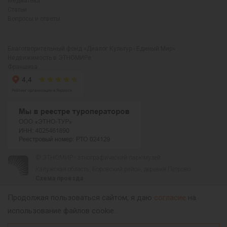
Медиатека
Статьи
Вопросы и ответы
Благотворительный фонд «Диалог Культур - Единый Мир»
Недвижимость в ЭТНОМИРе
Франшиза
© ЭТНОМИР - этнографический парк-музей
Калужская область, Боровский район, деревня Петрово.
Схема проезда
00
00
С 9
до 21
ежедневно:
+7 495 023-81-81
,
zakaz@ethnomir.ru
Продолжая пользоваться сайтом, я даю
согласие
на
использование файлов cookie.