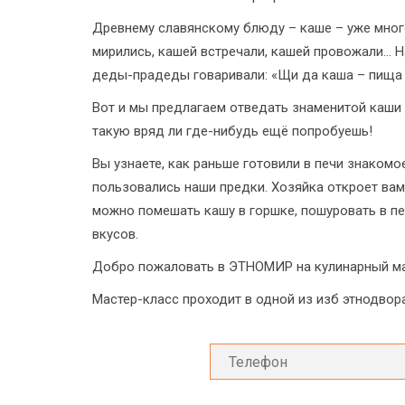
Древнему славянскому блюду – каше – уже много 
мирились, кашей встречали, кашей провожали... 
деды-прадеды говаривали: «Щи да каша – пища 
Вот и мы предлагаем отведать знаменитой каши
такую вряд ли где-нибудь ещё попробуешь!
Вы узнаете, как раньше готовили в печи знаком
пользовались наши предки. Хозяйка откроет ва
можно помешать кашу в горшке, пошуровать в п
вкусов.
Добро пожаловать в ЭТНОМИР на кулинарный ма
Мастер-класс проходит в одной из изб этнодвора