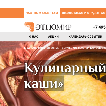
ЧАСТНЫМ КЛИЕНТАМ
ШКОЛЬНИКАМ И СТУДЕНТАМ
+7 495
О НАС
АКЦИИ
КАЛЕНДАРЬ СОБЫТИЙ
ГЛАВНАЯ
ПОСЕТИТЕЛЯМ
ТВОРЧЕСКИЕ МАСТЕР-КЛАССЫ
К
Кулинарный
каши»