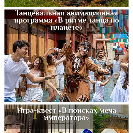
Танцевальная анимационная
программа «В ритме танца по
планете»
Игра-квест «В поисках меча
императора»