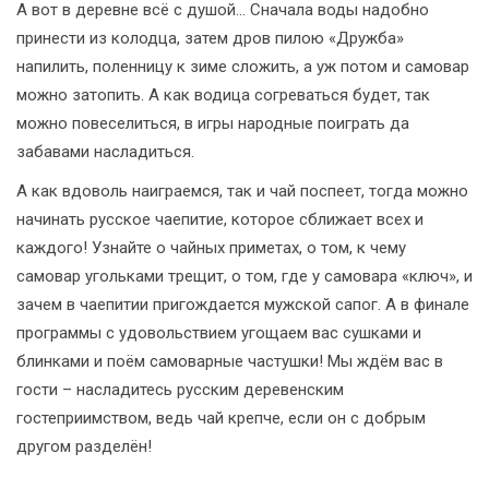
А вот в деревне всё с душой... Сначала воды надобно
принести из колодца, затем дров пилою «Дружба»
напилить, поленницу к зиме сложить, а уж потом и самовар
можно затопить. А как водица согреваться будет, так
можно повеселиться, в игры народные поиграть да
забавами насладиться.
А как вдоволь наиграемся, так и чай поспеет, тогда можно
начинать русское чаепитие, которое сближает всех и
каждого! Узнайте о чайных приметах, о том, к чему
самовар угольками трещит, о том, где у самовара «ключ», и
зачем в чаепитии пригождается мужской сапог. А в финале
программы с удовольствием угощаем вас сушками и
блинками и поём самоварные частушки! Мы ждём вас в
гости – насладитесь русским деревенским
гостеприимством, ведь чай крепче, если он с добрым
другом разделён!