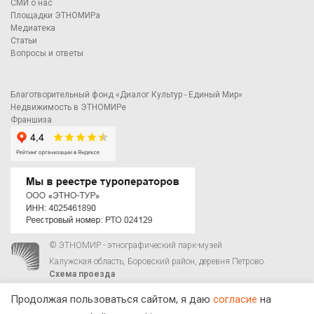
СМИ о нас
Площадки ЭТНОМИРа
Медиатека
Статьи
Вопросы и ответы
Благотворительный фонд «Диалог Культур - Единый Мир»
Недвижимость в ЭТНОМИРе
Франшиза
© ЭТНОМИР - этнографический парк-музей
Калужская область, Боровский район, деревня Петрово.
Схема проезда
00
00
С 9
до 21
ежедневно:
+7 495 023-81-81
,
zakaz@ethnomir.ru
Продолжая пользоваться сайтом, я даю
согласие
на