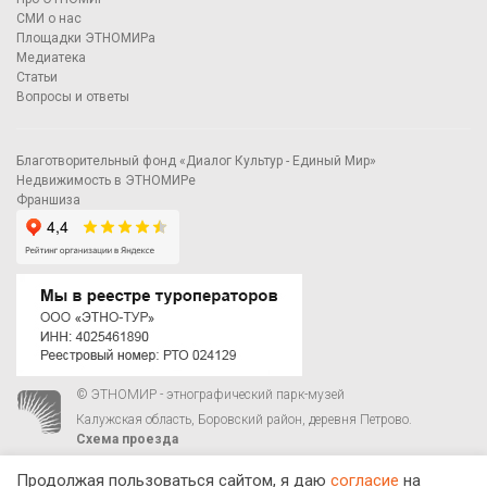
СМИ о нас
Площадки ЭТНОМИРа
Медиатека
Статьи
Вопросы и ответы
Благотворительный фонд «Диалог Культур - Единый Мир»
Недвижимость в ЭТНОМИРе
Франшиза
© ЭТНОМИР - этнографический парк-музей
Калужская область, Боровский район, деревня Петрово.
Схема проезда
00
00
С 9
до 21
ежедневно:
+7 495 023-81-81
,
zakaz@ethnomir.ru
Продолжая пользоваться сайтом, я даю
согласие
на