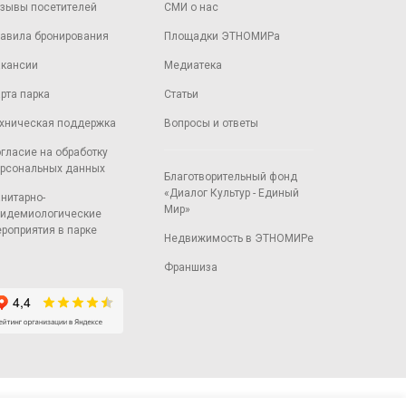
зывы посетителей
СМИ о нас
авила бронирования
Площадки ЭТНОМИРа
кансии
Медиатека
рта парка
Статьи
хническая поддержка
Вопросы и ответы
гласие на обработку
рсональных данных
Благотворительный фонд
«Диалог Культур - Единый
нитарно-
Мир»
идемиологические
роприятия в парке
Недвижимость в ЭТНОМИРе
Франшиза