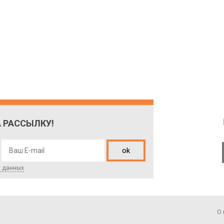
 РАССЫЛКУ!
ok
х данных
О 