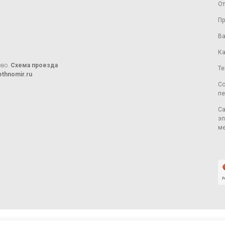
От
Пр
Ва
Ка
ово.
Схема проезда
Те
thnomir.ru
Со
пе
Са
эп
ме