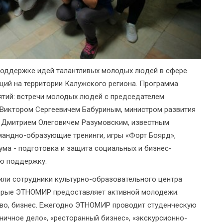
поддержке идей талантливых молодых людей в сфере
ций на территории Калужского региона. Программа
тий: встречи молодых людей с председателем
Виктором Сергеевичем Бабуриным, министром развития
 Дмитрием Олеговичем Разумовским, известным
андно-образующие тренинги, игры «Форт Боярд»,
ума - подготовка и защита социальных и бизнес-
ую поддержку.
ли сотрудники культурно-образовательного центра
орые ЭТНОМИР предоставляет активной молодежи:
тво, бизнес. Ежегодно ЭТНОМИР проводит студенческую
ничное дело», «ресторанный бизнес», «экскурсионно-