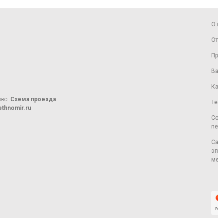
О 
От
Пр
Ва
Ка
ово.
Схема проезда
Те
thnomir.ru
Со
пе
Са
эп
ме