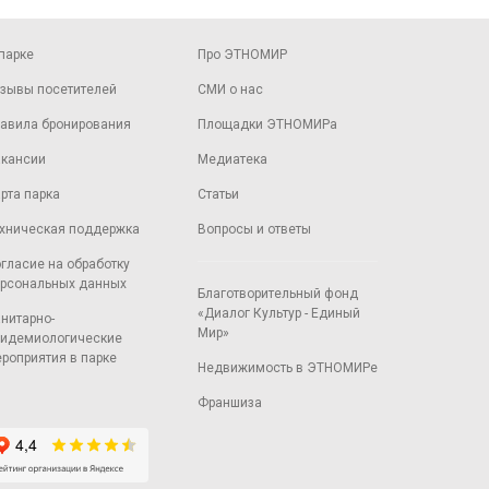
парке
Про ЭТНОМИР
зывы посетителей
СМИ о нас
авила бронирования
Площадки ЭТНОМИРа
кансии
Медиатека
рта парка
Статьи
хническая поддержка
Вопросы и ответы
гласие на обработку
рсональных данных
Благотворительный фонд
«Диалог Культур - Единый
нитарно-
Мир»
идемиологические
роприятия в парке
Недвижимость в ЭТНОМИРе
Франшиза