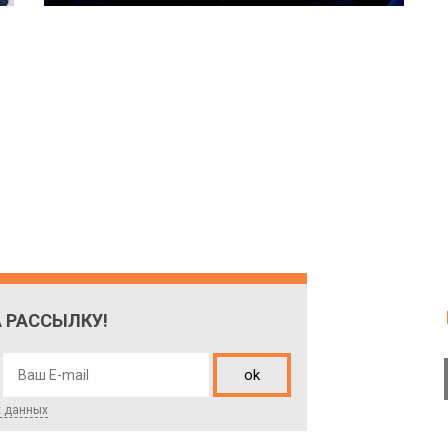
 РАССЫЛКУ!
ok
х данных