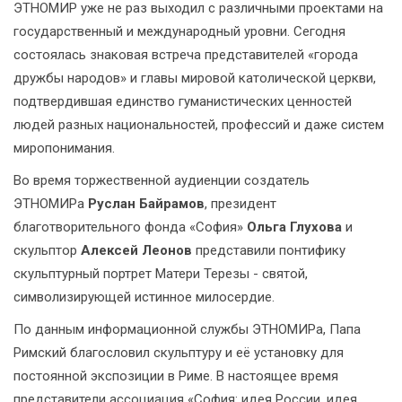
ЭТНОМИР уже не раз выходил с различными проектами на
государственный и международный уровни. Сегодня
состоялась знаковая встреча представителей «города
дружбы народов» и главы мировой католической церкви,
подтвердившая единство гуманистических ценностей
людей разных национальностей, профессий и даже систем
миропонимания.
Во время торжественной аудиенции создатель
ЭТНОМИРа
Руслан Байрамов
, президент
благотворительного фонда «София»
Ольга Глухова
и
скульптор
Алексей Леонов
представили понтифику
скульптурный портрет Матери Терезы - святой,
символизирующей истинное милосердие.
По данным информационной службы ЭТНОМИРа, Папа
Римский благословил скульптуру и её установку для
постоянной экспозиции в Риме. В настоящее время
представители ассоциация «София: идея России, идея