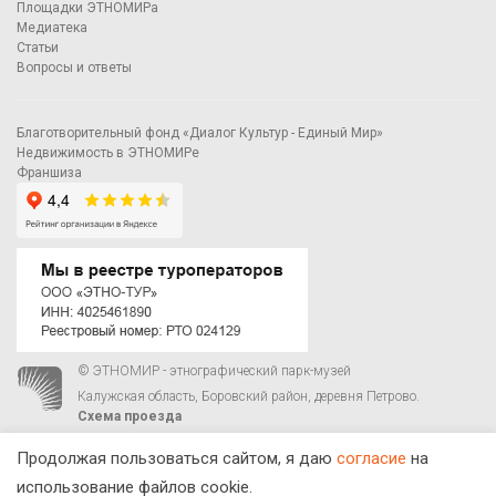
Площадки ЭТНОМИРа
Медиатека
Статьи
Вопросы и ответы
Благотворительный фонд «Диалог Культур - Единый Мир»
Недвижимость в ЭТНОМИРе
Франшиза
© ЭТНОМИР - этнографический парк-музей
Калужская область, Боровский район, деревня Петрово.
Схема проезда
00
00
С 9
до 21
ежедневно:
+7 495 023-81-81
,
zakaz@ethnomir.ru
Продолжая пользоваться сайтом, я даю
согласие
на
использование файлов cookie.