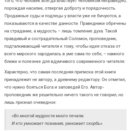
того, что человек всегда властвует человеком неправедно,
порождая насилие, отвергая доброту и порядочность.
Продажные суды и подлецы у власти уже не бичуются, а
показываются в качестве данности. Праведники обречены
на страдание, а мудрость – лишь томление духа. Такой
правдивый и сострадательный Соломон, проповедник,
подталкивающий читателя к тому, чтобы идея отказа от
всего мирского зародилась в уме сама по себе, – намного
ближе и полезнее для вдумчивого современного читателя.
Характерно, что самая последняя приписка этой книги
принадлежит не автору, а древнему редактору. Он отметил,
что нужно бояться Бога и заповедей Его. Автор-
проповедник же решительно ничего такого не говорил, но
лишь признал очевидное:
«Во многой мудрости много печали;
И кто умножает познания, умножает скорбь».