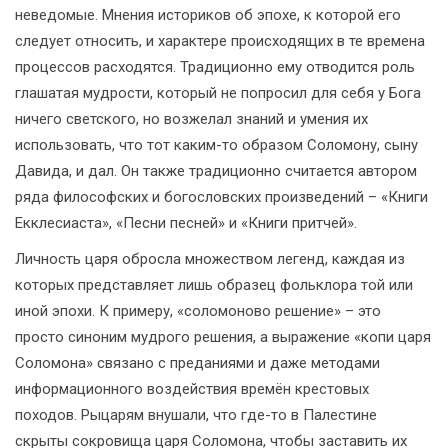
неведомые. Мнения историков об эпохе, к которой его
следует относить, и характере происходящих в те времена
процессов расходятся. Традиционно ему отводится роль
глашатая мудрости, который не попросил для себя у Бога
ничего светского, но возжелал знаний и умения их
использовать, что тот каким-то образом Соломону, сыну
Давида, и дал. Он также традиционно считается автором
ряда философских и богословских произведений – «Книги
Екклесиаста», «Песни песней» и «Книги притчей».
Личность царя обросла множеством легенд, каждая из
которых представляет лишь образец фольклора той или
иной эпохи. К примеру, «соломоново решение» – это
просто синоним мудрого решения, а выражение «копи царя
Соломона» связано с преданиями и даже методами
информационного воздействия времён крестовых
походов. Рыцарям внушали, что где-то в Палестине
скрыты сокровища царя Соломона, чтобы заставить их