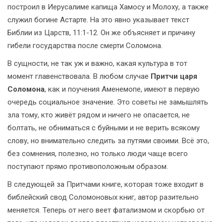
построил в Иерусалиме капища Хамосу и Молоху, а также
служил богине Астарте. На это явно указывает текст
Библии из Царств, 11:1-12. Он же объясняет и причину
гибели государства после смерти Соломона.
В сущности, не так уж и важно, какая культура в тот
момент главенствовала. В любом случае
Притчи царя
Соломона
, как и поучения Аменемопе, имеют в первую
очередь социальное значение. Это советы не замышлять
зла тому, кто живёт рядом и ничего не опасается, не
болтать, не обниматься с буйными и не верить всякому
слову, но внимательно следить за путями своими. Всё это,
без сомнения, полезно, но только люди чаще всего
поступают прямо противоположным образом.
В следующей за Притчами книге, которая тоже входит в
библейский свод Соломоновых книг, автор разительно
меняется. Теперь от него веет фатализмом и скорбью от