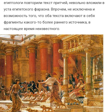
египтологи повторили текст притчей, невольно вложили в
уста египетского фараона. Впрочем, не исключена и
возможность того, что оба текста включают в себя
фрагменты какого-то более раннего источника, в
настоящее время неизвестного.