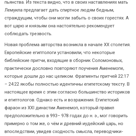
пьянства. Из текста видно, что в своих наставлениях мать
Лемуила предлагает дать спиртное людям бедным,
страждущим, чтобы они могли забыть о своих горестях. А
вот царю и князьям она настоятельно рекомендует
соблюдать трезвость.
Новая проблема авторства возникла в начале XX столетия.
Европейские египтологи установили, что некоторые
библейские притчи, входящие в сборник Соломоновых,
практически дословно повторяют поучения Аменемопе,
которые дошли до нас целиком. Фрагменты притчей 22:17
– 24:22 якобы полностью идентичны египетскому тексту. В
настоящее время с этим согласно большинство историков
и египтологов. Однако есть и возражения. Египетский
фараон из XXI династии Аменемоп, который правил
предположительно в 993– 978 годах до н. э., мог говорить
примерно о том же, о чём и древний иудейский царь, но
впоследствии, увидев сходность смысла, переводчики-