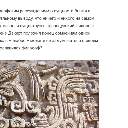
ософским рассуждениям о сущности бытия в
тельному выводу, что ничего и никого на самом
ательно, я существую» - французский философ,
Рене Декарт положил конец сомнениям одной
ысль – любая – можете не задумываться о своём
рославился философ?