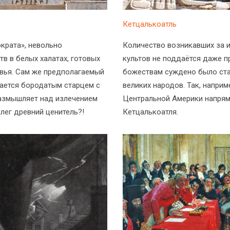
Кетцалькоатль
крата», невольно
Количество возникавших за 
в в белых халатах, готовых
культов не поддаётся даже 
овья. Сам же предполагаемый
божествам суждено было ста
жается бородатым старцем с
великих народов. Так, напри
размышляет над излечением
Центральной Америки напрям
ллег древний ценитель?!
Кетцалькоатля.