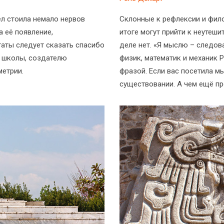
л стоила немало нервов
Склонные к рефлексии и фил
а её появление,
итоге могут прийти к неутеши
таты следует сказать спасибо
деле нет. «Я мыслю – следов
й школы, создателю
физик, математик и механик 
метрии.
фразой. Если вас посетила м
существовании. А чем ещё п