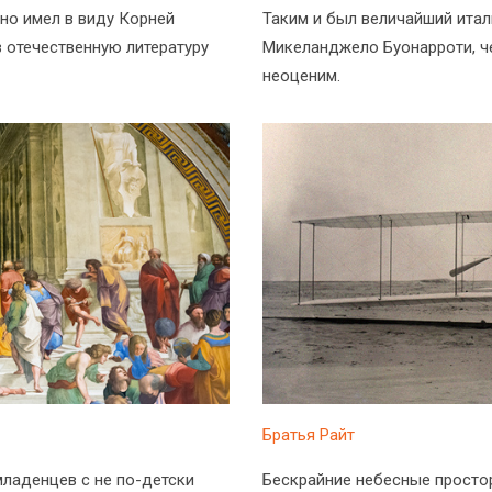
ьно имел в виду Корней
Таким и был величайший итал
в отечественную литературу
Микеланджело Буонарроти, ч
неоценим.
Братья Райт
ладенцев с не по-детски
Бескрайние небесные простор