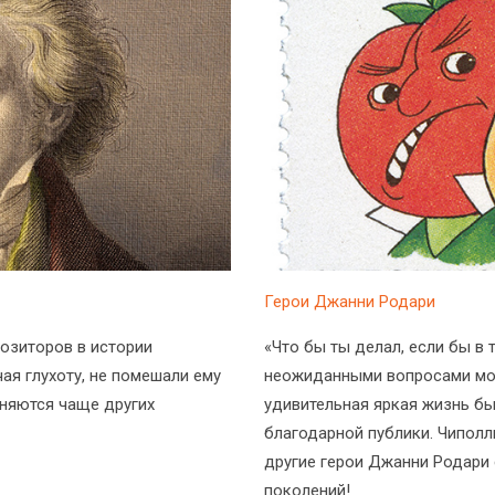
Герои Джанни Родари
озиторов в истории
«Что бы ты делал, если бы в
ая глухоту, не помешали ему
неожиданными вопросами мог
лняются чаще других
удивительная яркая жизнь бы
благодарной публики. Чипол
другие герои Джанни Родари
поколений!