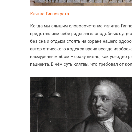
Клятва Гиппократа
Когда мы слышим словосочетание «клятва Гиппо
представляем себе ряды ангелоподобных сущест
без сна и отдыха стоять на охране нашего здор
автор этического кодекса врача всегда изобра
нахмуренным лбом – сразу видно, как усердно 
пациента. В чём суть клятвы, что требовал от ко