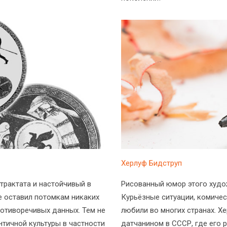
Херлуф Бидструп
трактата и настойчивый в
Рисованный юмор этого худож
е оставил потомкам никаких
Курьёзные ситуации, комичес
ротиворечивых данных. Тем не
любили во многих странах. Х
нтичной культуры в частности
датчанином в СССР, где его 