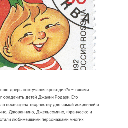
 твою дверь постучался крокодил?» – такими
 озадачить детей Джанни Родари. Его
ла посвящена творчеству для самой искренней и
лино, Джованнино, Джельсомино, Франческо и
 стали любимейшими персонажами многих