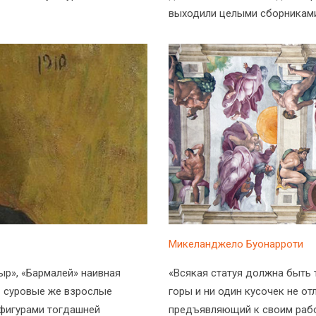
выходили целыми сборниками
Микеланджело Буонарроти
ыр», «Бармалей» наивная
«Всякая статуя должна быть 
– суровые же взрослые
горы и ни один кусочек не от
 фигурами тогдашней
предъявляющий к своим рабо