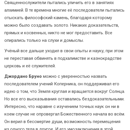
Священнослужители пытались уличить его в занятиях
алхимией. В те времена многие её последователи пытались
отыскать философский камень, благодаря которому
можно было создавать золото. Никаких доказательств,
прямых и косвенных, никто не мог предоставить. Все
опирались только на слухи и домыслы.
Учёный все дальше уходил в свои опыты и науку, при этом
не переставая обвинять в подхалимстве и казнокрадстве
церковь и её служителей.
Джордано Бруно
можно с уверенностью назвать
последователем учений Коперника, он поддерживал его
идею о том, что Земля круглая и вращается вокруг Солнца.
Но все его высказывания оставались бездоказательными.
Интересно, что наравне с изучением точных наук он ни в
коем случае не опровергал Божественного начала во всём.
Он верил в бессмертие души, возможность перемещения
из одного тела в другое. И его умозаключения в этой