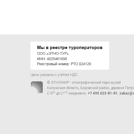
Цены указаны с учётом НДС.
© ЭТНОМИР - этнографический парк-музей
Калужская область, Боровский район, деревня Петр
00
00
С 9
до 21
ежедневно:
+7 495 023-81-81
,
zakaz@e