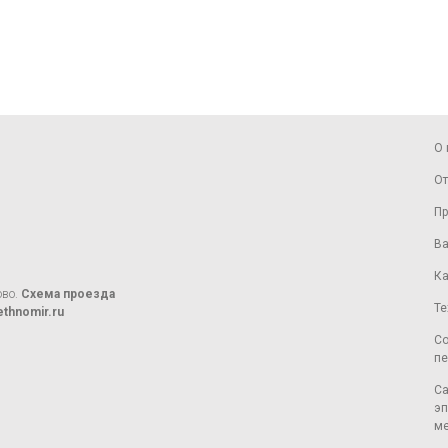
О 
От
Пр
Ва
Ка
ово.
Схема проезда
Те
thnomir.ru
Со
пе
Са
эп
ме