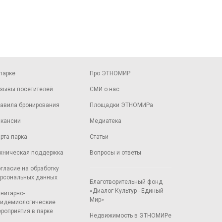
парке
Про ЭТНОМИР
зывы посетителей
СМИ о нас
авила бронирования
Площадки ЭТНОМИРа
кансии
Медиатека
рта парка
Статьи
хническая поддержка
Вопросы и ответы
гласие на обработку
рсональных данных
Благотворительный фонд
«Диалог Культур - Единый
нитарно-
Мир»
идемиологические
роприятия в парке
Недвижимость в ЭТНОМИРе