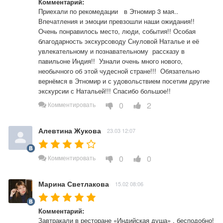
Комментарий:
Приехали по рекомедации   в Этномир 3 мая..  
Впечатления и эмоции превзошли наши ожидания!! 
Очень понравилось место, люди, события!! Особая 
благодарность экскурсоводу Снуловой Наталье и её 
увлекательному и познавательному  рассказу в 
павильоне Индия!!  Узнали очень много нового, 
необычного об этой чудесной стране!!!  Обязательно 
вернёмся в Этномир и с удовольствием посетим другие 
экскурсии с Натальей!!! Спасибо большое!!
0
2
Комментировать
Алевтина Жукова
23.03 12:07
0
0
Комментировать
Марина Светлакова
15.02 08:06
Комментарий:
Завтракали в ресторане «Индийская душа» , бесподобно! 