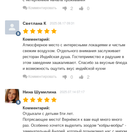
2
0
Комментировать
Светлана К
2025.08.17 09:31
Комментарий:
Атмосферное место с интересными локациями и чистым 
свежим воздухом. Отдельного внимания заслуживает 
ресторан Индийская душа. Гостеприимство и радушие в 
этом заведении зашкаливают. Спасибо за вкусные блюда 
и возможность ощутить вкус индийской кухни 
0
2
Комментировать
Нина Шумилина
2025.07.14 07:17
Комментарий:
Отдыхали с детьми 5ти лет.

Потрясающее место! Вернёмся к вам ещё много много 
раз. Особенно хочется выделить зоодом "кобры-мобры" - 
замечательный Андрей, который познакомил нас с миром 