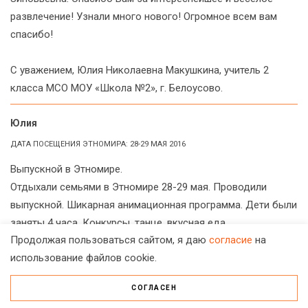
развлечение! Узнали много нового! Огромное всем вам
спасибо!
С уважением, Юлия Николаевна Макушкина, учитель 2
класса МСО МОУ «Школа №2», г. Белоусово.
Юлия
ДАТА ПОСЕЩЕНИЯ ЭТНОМИРА: 28-29 МАЯ 2016
Выпускной в Этномире.
Отдыхали семьями в Этномире 28-29 мая. Проводили
выпускной. Шикарная анимационная программа. Дети были
заняты 4 часа. Конкурсы, танце, вкусная еда.
Продолжая пользоваться сайтом, я даю
согласие
на
Дополнительно была анимация У костра. Вечером, в
использование файлов cookie.
полной темноте при свете костра) Водили хороводы и
участвовали в обрядах народов севера и индии).
СОГЛАСЕН
Организация великолепная. Ни разу никто не подвел.