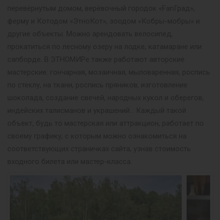
перевёрнутым домом, верёвочный городок «FanГрад»,
ферму и Котодом «ЭтноКот», зоодом «Кобры-мобры» и
другие объекты. Можно арендовать велосипед,
прокатиться по лесному озеру на лодке, катамаране или
сапборде. В ЭТНОМИРе также работают авторские
мастерские: гончарная, мозаичная, мыловаренная, роспись
по стеклу, на ткани, роспись пряников, изготовление
шоколада, создание свечей, народных кукол и оберегов,
индейских талисманов и украшений… Каждый такой
объект, будь то мастерская или аттракцион, работает по
своему графику, с которым можно ознакомиться на
соответствующих страничках сайта, узнав стоимость
входного билета или мастер-класса.