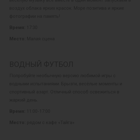
весёлую музыку все вместе в один момент запускаем в
воздух облака ярких красок. Море позитива и яркие
фотографии на память!
Время:
17:30
Место:
Малая сцена
ВОДНЫЙ ФУТБОЛ
Попробуйте необычную версию любимой игры с
водными испытаниями. Брызги, весёлые моменты и
спортивный азарт. Отличный способ освежиться в
жаркий день.
Время:
11:00-17:00
Место:
рядом с кафе «Тайга»