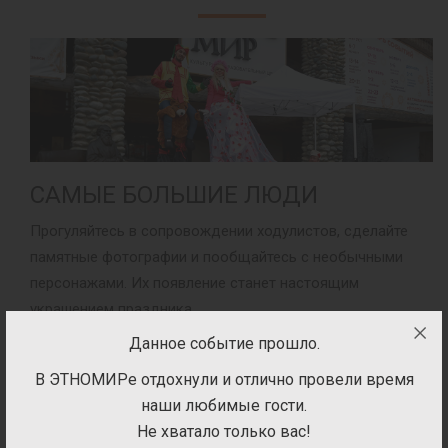
САМЫЕ БОЛЬШИЕ ЛЮДИ
Прогуляйтесь в сопровождении ходулистов, сделайте
памятные фотографии и пообщайтесь с необычными
персонажами. Их появление станет настоящим
украшением праздника.
Данное событие прошло.
Время:
13:00-14:00; 15:00-16:00; 17:00-18:00
В ЭТНОМИРе отдохнули и отлично провели время
Место:
Аллея скульптурных композиций
наши любимые гости.
Не хватало только вас!