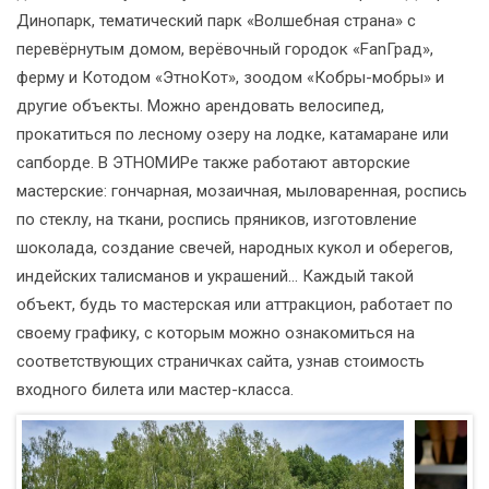
Динопарк, тематический парк «Волшебная страна» с
перевёрнутым домом, верёвочный городок «FanГрад»,
ферму и Котодом «ЭтноКот», зоодом «Кобры-мобры» и
другие объекты. Можно арендовать велосипед,
прокатиться по лесному озеру на лодке, катамаране или
сапборде. В ЭТНОМИРе также работают авторские
мастерские: гончарная, мозаичная, мыловаренная, роспись
по стеклу, на ткани, роспись пряников, изготовление
шоколада, создание свечей, народных кукол и оберегов,
индейских талисманов и украшений… Каждый такой
объект, будь то мастерская или аттракцион, работает по
своему графику, с которым можно ознакомиться на
соответствующих страничках сайта, узнав стоимость
входного билета или мастер-класса.