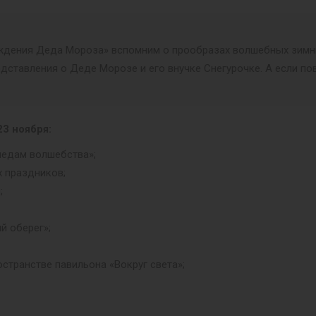
ждения Деда Мороза» вспомним о прообразах волшебных зимн
ставления о Деде Морозе и его внучке Снегурочке. А если пове
23 ноября:
ледам волшебства»;
х праздников;
;
й оберег»;
странстве павильона «Вокруг света»;