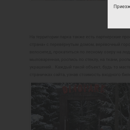
Приезж
На территории парка также есть партнёрские пр
страна» с перевёрнутым домом, верёвочный гор
велосипед, прокатиться по лесному озеру на ло
мыловаренная, роспись по стеклу, на ткани, рос
украшений… Каждый такой объект, будь то масте
страничках сайта, узнав стоимость входного бил