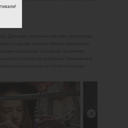
тивали!
ри», Динопарк, тематический парк «Волшебная
мобры» и другие объекты. Можно арендовать
орские мастерские: гончарная, мозаичная,
ных кукол и оберегов, индейских талисманов и
м можно ознакомиться на соответствующих