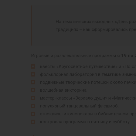
На тематических выходных «День ро
традициях – как сформировались пред
Игровые и развлекательные программы
с 19 по 
квесты «Кругосветное путешествие» и «По с
фольклорная лаборатория в тематике зимни
подвижные творческие потешки около печки
волшебная викторина;
мастер-классы «Зеркало души» и «Магически
популярный танцевальный флешмоб;
этноквизы и кинопоказы в библиотечном про
костровая программа в пятницу и субботу.