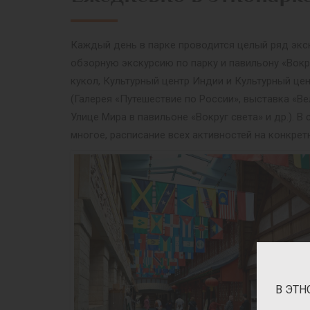
Каждый день в парке проводится целый ряд экск
обзорную экскурсию по парку и павильону «Вокр
кукол, Культурный центр Индии и Культурный це
(Галерея «Путешествие по России», выставка «Ве
Улице Мира в павильоне «Вокруг света» и др.).
многое, расписание всех активностей на конкрет
В ЭТН