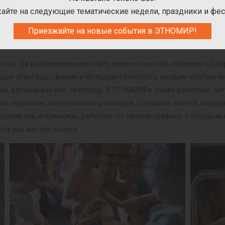
айте на следующие тематические недели, праздники и фес
Приезжайте на новые события в ЭТНОМИР!
ПАРТНЁРСКИЕ ПРОЕКТЫ В ЭТНОПАРКЕ
оекты. За дополнительную плату можно посетить лабиринт «Деб
одок «FanГрад», ферму и Котодом «ЭтноКот», зоодом «Кобры-
дке, катамаране или сапборде. В ЭТНОМИРе также работают авт
пись пряников, изготовление шоколада, создание свечей, народ
рская или аттракцион, работает по своему графику, с которы
ета или мастер-класса.