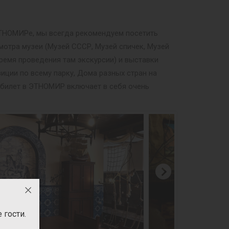
 ЭТНОМИРе, мы всегда рекомендуем посетить
мотра музеи (Музей СССР, Музей спичек, Музей
ремя проведения там экскурсии) и выставки
иции по всему парку, Дома разных стран на
й билет в ЭТНОМИР включает в себя очень
гости.