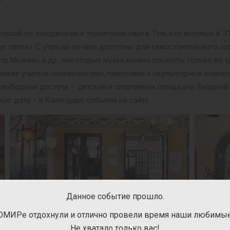
урсий по этнодворам и территории парка. Тем, кто впервые в
уг света». С утра до вечера доступны для самостоятельного ос
нтр Мьянмы и др., некоторые музеи можно посетить только во в
ликие учителя человечества», памятники и скульптурные композ
 В свободном доступе – детская и спортивная площадки. Входно
ную дату – в Календаре событий на сайте.
Данное событие прошло.
ОМИРе отдохнули и отлично провели время наши любимые 
Не хватало только вас!