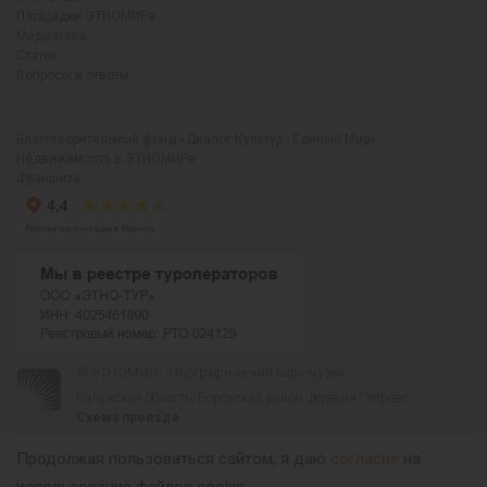
Площадки ЭТНОМИРа
Медиатека
Статьи
Вопросы и ответы
Благотворительный фонд «Диалог Культур - Единый Мир»
Недвижимость в ЭТНОМИРе
Франшиза
© ЭТНОМИР - этнографический парк-музей
Калужская область, Боровский район, деревня Петрово.
Схема проезда
00
00
С 9
до 21
ежедневно:
+7 495 023-81-81
,
zakaz@ethnomir.ru
Продолжая пользоваться сайтом, я даю
согласие
на