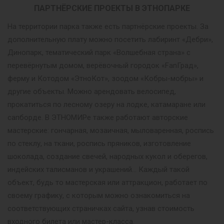
ПАРТНЁРСКИЕ ПРОЕКТЫ В ЭТНОПАРКЕ
На территории парка также есть партнёрские проекты. За
дополнительную плату можно посетить лабиринт «Дебри»,
Динопарк, тематический парк «Волшебная страна» с
перевёрнутым домом, верёвочный городок «FanГрад»,
ферму и Котодом «ЭтноКот», зоодом «Кобры-мобры» и
другие объекты. Можно арендовать велосипед,
прокатиться по лесному озеру на лодке, катамаране или
сапборде. В ЭТНОМИРе также работают авторские
мастерские: гончарная, мозаичная, мыловаренная, роспись
по стеклу, на ткани, роспись пряников, изготовление
шоколада, создание свечей, народных кукол и оберегов,
индейских талисманов и украшений… Каждый такой
объект, будь то мастерская или аттракцион, работает по
своему графику, с которым можно ознакомиться на
соответствующих страничках сайта, узнав стоимость
входного билета или мастер-класса.