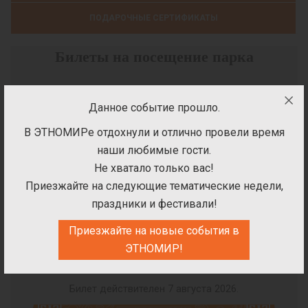
ПОДАРОЧНЫЕ СЕРТИФИКАТЫ
Билеты на посещение парка
Данное событие прошло.
В ЭТНОМИРе отдохнули и отлично провели время
ВЫБЕРИТЕ ДАТУ ПОСЕЩЕНИЯ
наши любимые гости.
ПАРКА
Не хватало только вас!
Приезжайте на следующие тематические недели,
праздники и фестивали!
Приезжайте на новые события в
ЭТНОМИР!
Билет на посещение парка
Билет действителен 7 августа 2026.