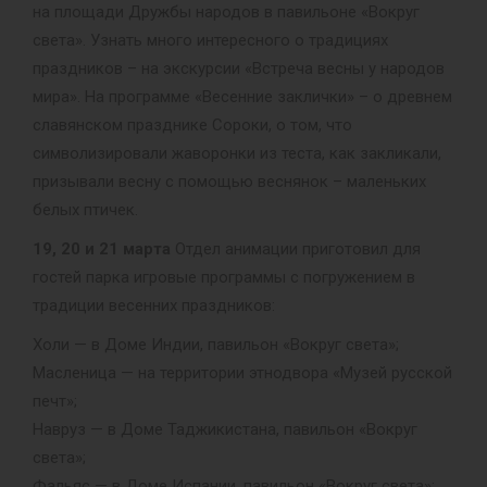
на площади Дружбы народов в павильоне «Вокруг
света». Узнать много интересного о традициях
праздников – на экскурсии «Встреча весны у народов
мира». На программе «Весенние заклички» – о древнем
славянском празднике Сороки, о том, что
символизировали жаворонки из теста, как закликали,
призывали весну с помощью веснянок – маленьких
белых птичек.
19, 20 и 21 марта
Отдел анимации приготовил для
гостей парка игровые программы с погружением в
традиции весенних праздников:
Холи — в Доме Индии, павильон «Вокруг света»;
Масленица — на территории этнодвора «Музей русской
печт»;
Навруз — в Доме Таджикистана, павильон «Вокруг
света»;
Фальяс — в Доме Испании, павильон «Вокруг света»;