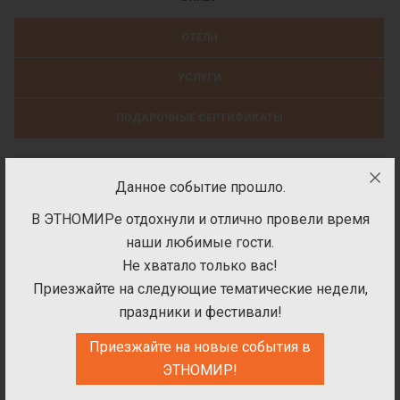
ОТЕЛИ
УСЛУГИ
ПОДАРОЧНЫЕ СЕРТИФИКАТЫ
Билеты на посещение парка
Данное событие прошло.
В ЭТНОМИРе отдохнули и отлично провели время
наши любимые гости.
Не хватало только вас!
ВЫБЕРИТЕ ДАТУ ПОСЕЩЕНИЯ
Приезжайте на следующие тематические недели,
ПАРКА
праздники и фестивали!
Приезжайте на новые события в
ЭТНОМИР!