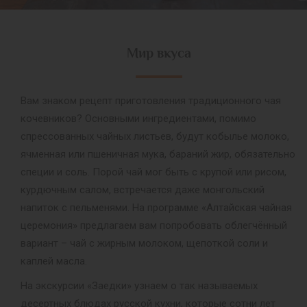
Мир вкуса
Вам знаком рецепт приготовления традиционного чая
кочевников? Основными ингредиентами, помимо
спрессованных чайных листьев, будут кобылье молоко,
ячменная или пшеничная мука, бараний жир, обязательно
специи и соль. Порой чай мог быть с крупой или рисом,
курдючным салом, встречается даже монгольский
напиток с пельменями. На программе «Алтайская чайная
церемония» предлагаем вам попробовать облегчённый
вариант – чай с жирным молоком, щепоткой соли и
каплей масла.
На экскурсии «Заедки» узнаем о так называемых
десертных блюдах русской кухни, которые сотни лет