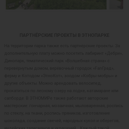
ПАРТНЁРСКИЕ ПРОЕКТЫ В ЭТНОПАРКЕ
На территории парка также есть партнёрские проекты. За
дополнительную плату можно посетить лабиринт «Дебри»,
Динопарк, тематический парк «Волшебная страна» с
перевёрнутым домом, верёвочный городок «FanГрад»,
ферму и Котодом «ЭтноКот», зоодом «Кобры-мобры» и
другие объекты. Можно арендовать велосипед,
прокатиться по лесному озеру на лодке, катамаране или
сапборде. В ЭТНОМИРе также работают авторские
мастерские: гончарная, мозаичная, мыловаренная, роспись
по стеклу, на ткани, роспись пряников, изготовление
шоколада, создание свечей, народных кукол и оберегов,
индейских талисманов и украшений… Каждый такой