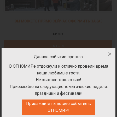
ВЫ МОЖЕТЕ ПРЯМО СЕЙЧАС ОФОРМИТЬ ЗАКАЗ
БИЛЕТ
ОТЕЛИ
Данное событие прошло.
УСЛУГИ
В ЭТНОМИРе отдохнули и отлично провели время
ПОДАРОЧНЫЕ СЕРТИФИКАТЫ
наши любимые гости.
Не хватало только вас!
Билеты на посещение парка
Приезжайте на следующие тематические недели,
праздники и фестивали!
Приезжайте на новые события в
ЭТНОМИР!
ВЫБЕРИТЕ ДАТУ ПОСЕЩЕНИЯ