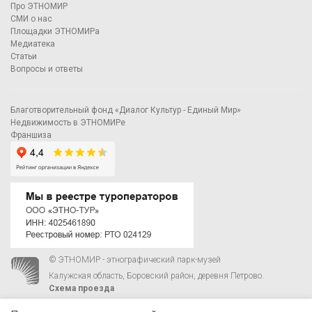
Про ЭТНОМИР
СМИ о нас
Площадки ЭТНОМИРа
Медиатека
Статьи
Вопросы и ответы
Благотворительный фонд «Диалог Культур - Единый Мир»
Недвижимость в ЭТНОМИРе
Франшиза
© ЭТНОМИР - этнографический парк-музей
Калужская область, Боровский район, деревня Петрово.
Схема проезда
00
00
С 9
до 21
ежедневно:
+7 495 023-81-81
,
zakaz@ethnomir.ru