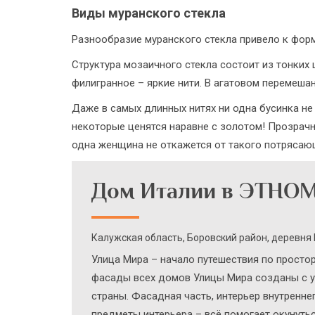
Виды муранского стекла
Разнообразие муранского стекла привело к форм
Структура мозаичного стекла состоит из тонки
филигранное – яркие нити. В агатовом перемеша
Даже в самых длинных нитях ни одна бусинка не
некоторые ценятся наравне с золотом! Прозрач
одна женщина не откажется от такого потрясающ
Дом Италии в ЭТНО
Калужская область, Боровский район, деревня
Улица Мира – начало путешествия по просто
фасады всех домов Улицы Мира созданы с уч
страны. Фасадная часть, интерьер внутренне
предметы интерьера – всё помогает окунуть