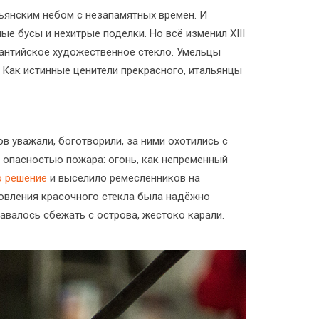
льянским небом с незапамятных времён. И
е бусы и нехитрые поделки. Но всё изменил XIII
зантийское художественное стекло. Умельцы
 Как истинные ценители прекрасного, итальянцы
в уважали, боготворили, за ними охотились с
 опасностью пожара: огонь, как непременный
 решение
и выселило ремесленников на
отовления красочного стекла была надёжно
давалось сбежать с острова, жестоко карали.