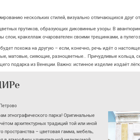
ированию нескольких стилей, визуально отличающихся друг от
х цветных прутиков, образующих диковинные узоры. В авантюри
ны слои, кракеллаж очарователен своими трещинками, а пулего
 будет похожа на другую – если, конечно, речь идёт о настоящ
ные, матовые, сияющие, разноцветные… Причудливые кольца, се
его подарка из Венеции. Важно: истинное изделие издаёт лёгк
МИРе
 Петрово
рам этнографического парка! Оригинальные
ётом архитектурных традиций той или иной
го пространства – цветовая гамма, мебель,
ся в атмосферу удивительной незнакомой