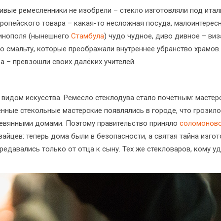
ивые ремесленники не изобрели – стекло изготовляли под ита
ропейского товара – какая-то несложная посуда, малоинтересны
тинополя (нынешнего
Стамбула
) чудо чудное, диво дивное – ви
ю смальту, которые преображали внутреннее убранство храмов.
а – превзошли своих далёких учителей.
 видом искусства. Ремесло стеклодува стало почётным: мастеро
нные стекольные мастерские появлялись в городе, что грозило
еревянными домами. Поэтому правительство приняло
соломоново
зайцев: теперь дома были в безопасности, а святая тайна изг
редавались только от отца к сыну. Тех же стекловаров, кому у