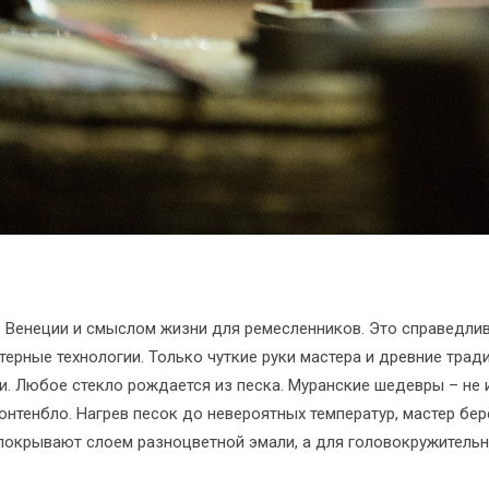
 Венеции и смыслом жизни для ремесленников. Это справедливо
ерные технологии. Только чуткие руки мастера и древние тради
ни. Любое стекло рождается из песка. Муранские шедевры – не 
нтенбло. Нагрев песок до невероятных температур, мастер берё
покрывают слоем разноцветной эмали, а для головокружитель