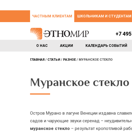
ЧАСТНЫМ КЛИЕНТАМ
ШКОЛЬНИКАМ И СТУДЕНТАМ
+7 495
О НАС
АКЦИИ
КАЛЕНДАРЬ СОБЫТИЙ
ГЛАВНАЯ
СТАТЬИ
РАЗНОЕ
МУРАНСКОЕ СТЕКЛО
Муранское стекло
Остров Мурано в лагуне Венеции издавна слави
садов и чарующие звуки серенад – неудивительн
муранское стекло
– результат кропотливой раб