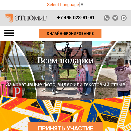
Select Language
▼
+7 495 023-81-81
ОНЛАЙН-БРОНИРОВАНИЕ
Всем подарки
За креативные фото, видео или текстовый отзыв
ПРИНЯТЬ УЧАСТИЕ