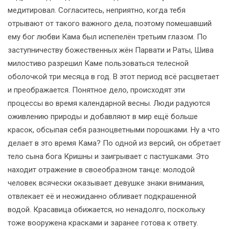
медитировал. Согласитесь, неприятно, когда тебя
отрывают от такого важного дела, поэтому помешавший
ему бог любви Кама был испепелён третьим глазом. По
заступничеству божественных жён Парвати и Раты, Шива
милостиво разрешил Каме пользоваться телесной
оболочкой три месяца в год. В этот период всё расцветает
и преображается. Понятное дело, происходят эти
процессы во время календарной весны. Люди радуются
оживлению природы и добавляют в мир ещё больше
красок, обсыпая себя разноцветными порошками. Ну а что
делает в это время Кама? По одной из версий, он обретает
тело сына бога Кришны и заигрывает с пастушками. Это
находит отражение в своеобразном танце: молодой
человек всячески оказывает девушке знаки внимания,
отвлекает её и неожиданно обливает подкрашенной
водой. Красавица обижается, но ненадолго, поскольку
тоже вооружена красками и заранее готова к ответу.