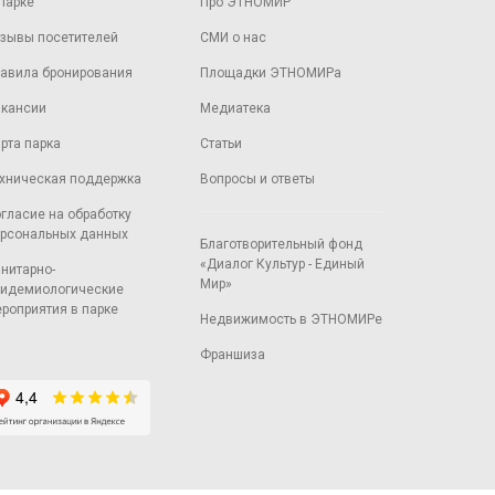
парке
Про ЭТНОМИР
зывы посетителей
СМИ о нас
авила бронирования
Площадки ЭТНОМИРа
кансии
Медиатека
рта парка
Статьи
хническая поддержка
Вопросы и ответы
гласие на обработку
рсональных данных
Благотворительный фонд
«Диалог Культур - Единый
нитарно-
Мир»
идемиологические
роприятия в парке
Недвижимость в ЭТНОМИРе
Франшиза