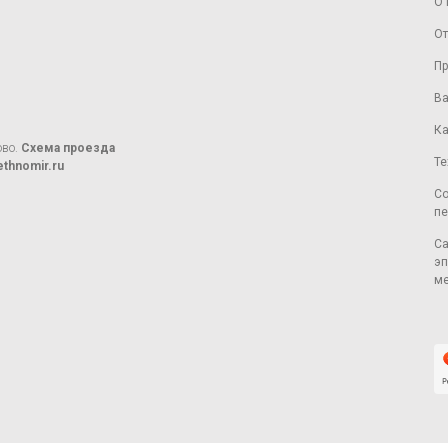
О 
От
Пр
Ва
Ка
ово.
Схема проезда
Те
thnomir.ru
Со
пе
Са
эп
ме