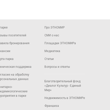
парке
Про ЭТНОМИР
зывы посетителей
СМИ о нас
авила бронирования
Площадки ЭТНОМИРа
кансии
Медиатека
рта парка
Статьи
хническая поддержка
Вопросы и ответы
гласие на обработку
рсональных данных
Благотворительный фонд
«Диалог Культур - Единый
нитарно-
Мир»
идемиологические
роприятия в парке
Недвижимость в ЭТНОМИРе
Франшиза