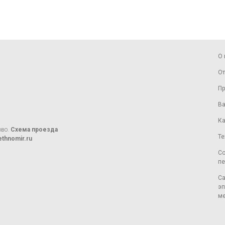
О 
От
Пр
Ва
Ка
ово.
Схема проезда
Те
thnomir.ru
Со
пе
Са
эп
ме