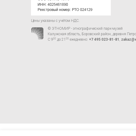
Цены указаны с учётом НДС.
© ЭТНОМИР - этнографический парк-музей
Калужская область, Боровский район, деревня Петр
00
00
С 9
до 21
ежедневно:
+7 495 023-81-81
,
zakaz@e