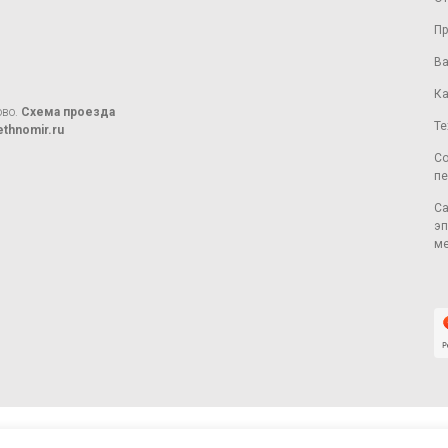
Пр
Ва
Ка
ово.
Схема проезда
Те
thnomir.ru
Со
пе
Са
эп
ме