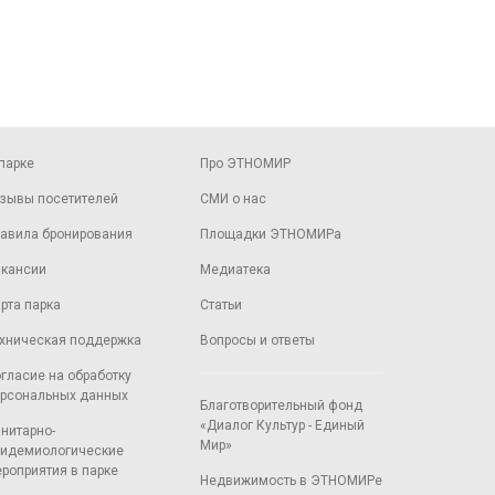
парке
Про ЭТНОМИР
зывы посетителей
СМИ о нас
авила бронирования
Площадки ЭТНОМИРа
кансии
Медиатека
рта парка
Статьи
хническая поддержка
Вопросы и ответы
гласие на обработку
рсональных данных
Благотворительный фонд
«Диалог Культур - Единый
нитарно-
Мир»
идемиологические
роприятия в парке
Недвижимость в ЭТНОМИРе