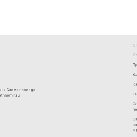
О 
От
Пр
Ва
Ка
ово.
Схема проезда
Те
thnomir.ru
Со
пе
Са
эп
ме