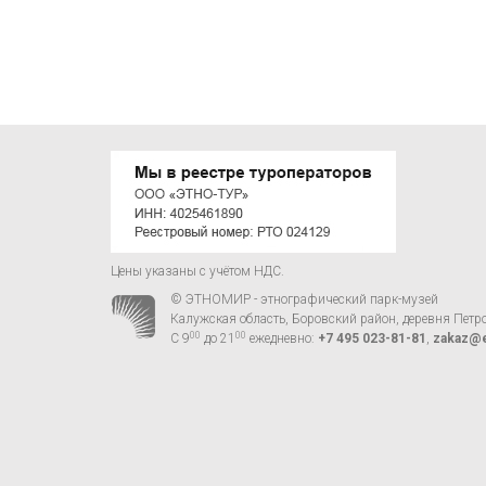
Цены указаны с учётом НДС.
© ЭТНОМИР - этнографический парк-музей
Калужская область, Боровский район, деревня Петр
00
00
С 9
до 21
ежедневно:
+7 495 023-81-81
,
zakaz@e