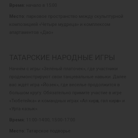
Время:
начало в 15:00
Место:
парковое пространство между скульптурной
композицией «Четыре мудреца» и комплексом
апартаментов «Дао»
ТАТАРСКИЕ НАРОДНЫЕ ИГРЫ
Начнём с игры «Зелёный платочек», где участники
продемонстрируют свои танцевальные навыки. Далее
вас ждёт игра «Йозек», где веселье продолжится в
большом кругу. Обязательно примите участие в игре
«Тюбетейка» и командных играх «Ал кирәк, гөл кирәк» и
«Урта казык».
Время:
11:00-14:00, 15:00-17:00
Место:
Татарское подворье