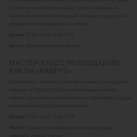
себе уникальную историю, отражая культуру и наследие
своего региона. Надевая сари, будто становишься
частью многовековой традиции, которую с гордостью
передают из поколения в поколение.
Время:
11:00-14:00, 15:00-17:00
Место:
Культурный центр Индии
МАСТЕР-КЛАСС ПО СОЗДАНИЮ
КУКЛЫ «НАВРУЗ»
Эта куколка – отличный сувенир на память о празднике
«Навруз» в ЭТНОМИРе! Она символизирует начало
нового года и весеннее возрождение. Мастерим от души,
каждая куколка будет неповторима!
Время:
11:00-14:00, 15:00-17:00
Место:
у дома стран Балканского полуострова,
павильон «Вокруг света»