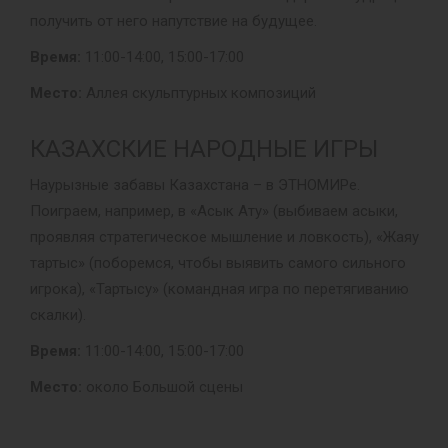
получить от него напутствие на будущее.
Время:
11:00-14:00, 15:00-17:00
Место:
Аллея скульптурных композиций
КАЗАХСКИЕ НАРОДНЫЕ ИГРЫ
Наурызные забавы Казахстана – в ЭТНОМИРе.
Поиграем, например, в «Асык Ату» (выбиваем асыки,
проявляя стратегическое мышление и ловкость), «Жаяу
тартыс» (поборемся, чтобы выявить самого сильного
игрока), «Тартысу» (командная игра по перетягиванию
скалки).
Время:
11:00-14:00, 15:00-17:00
Место:
около Большой сцены