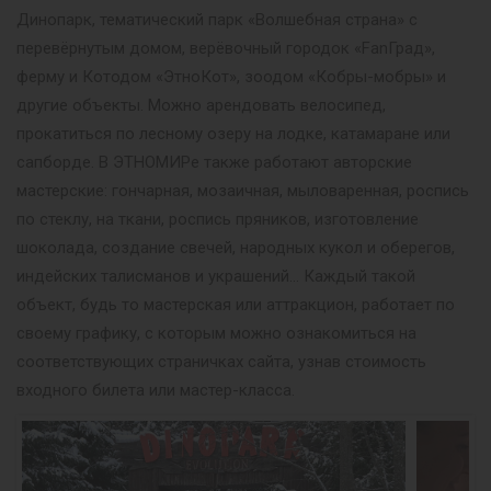
Динопарк, тематический парк «Волшебная страна» с
перевёрнутым домом, верёвочный городок «FanГрад»,
ферму и Котодом «ЭтноКот», зоодом «Кобры-мобры» и
другие объекты. Можно арендовать велосипед,
прокатиться по лесному озеру на лодке, катамаране или
сапборде. В ЭТНОМИРе также работают авторские
мастерские: гончарная, мозаичная, мыловаренная, роспись
по стеклу, на ткани, роспись пряников, изготовление
шоколада, создание свечей, народных кукол и оберегов,
индейских талисманов и украшений… Каждый такой
объект, будь то мастерская или аттракцион, работает по
своему графику, с которым можно ознакомиться на
соответствующих страничках сайта, узнав стоимость
входного билета или мастер-класса.