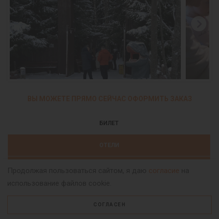
ВЫ МОЖЕТЕ ПРЯМО СЕЙЧАС ОФОРМИТЬ ЗАКАЗ
БИЛЕТ
ОТЕЛИ
УСЛУГИ
Продолжая пользоваться сайтом, я даю
согласие
на
использование файлов cookie.
ПОДАРОЧНЫЕ СЕРТИФИКАТЫ
СОГЛАСЕН
Билеты на посещение парка