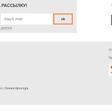
 РАССЫЛКУ!
ok
х данных
О
Пр
ово
Схема проезда