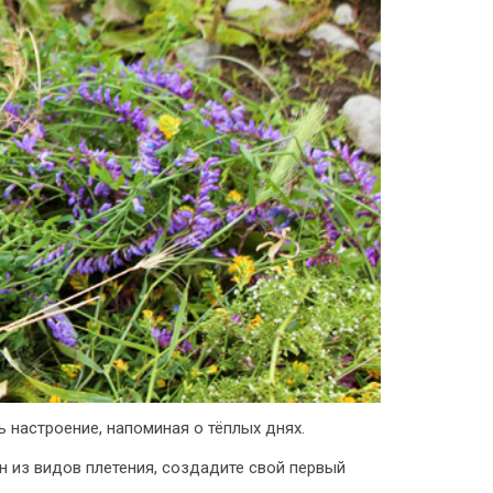
 настроение, напоминая о тёплых днях.
 из видов плетения, создадите свой первый