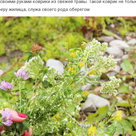
 своими руками коврики из свежей травы. Такой коврик не толь
еру жилища, служа своего рода оберегом.