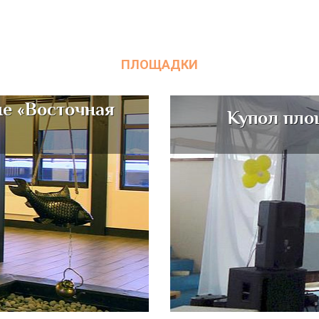
ПЛОЩАДКИ
не «Восточная
Купол пло