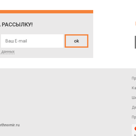
 РАССЫЛКУ!
ok
х данных
П
Ка
Шк
Де
Пр
thnomir.ru
.