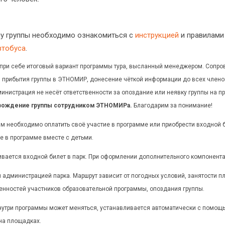
 группы необходимо ознакомиться с
инструкцией
и правилами 
втобуса
.
при себе итоговый вариант программы тура, высланный менеджером. Сопро
я прибытия группы в ЭТНОМИР, донесение чёткой информации до всех член
министрация не несёт ответственности за опоздание или неявку группы на 
овождение группы сотрудником ЭТНОМИРа.
Благодарим за понимание!
необходимо оплатить своё участие в программе или приобрести входной бил
е в программе вместе с детьми.
вается входной билет в парк. При оформлении дополнительного компонента
 администрацией парка. Маршрут зависит от погодных условий, занятости п
нностей участников образовательной программы, опоздания группы.
утри программы может меняться, устанавливается автоматически с помощь
на площадках.