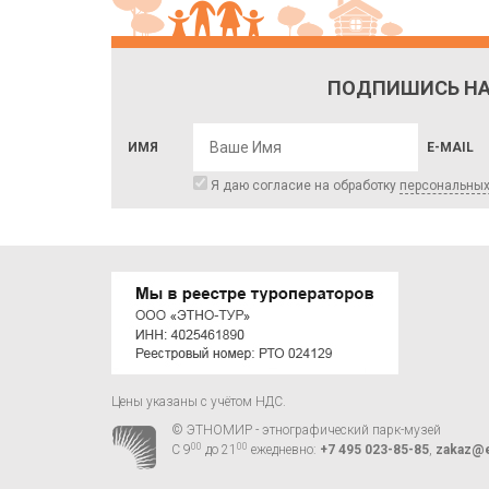
ПОДПИШИСЬ НА
ИМЯ
E-MAIL
Я даю согласие на обработку
персональны
Цены указаны с учётом НДС.
© ЭТНОМИР - этнографический парк-музей
00
00
С 9
до 21
ежедневно:
+7 495 023-85-85
,
zakaz@e