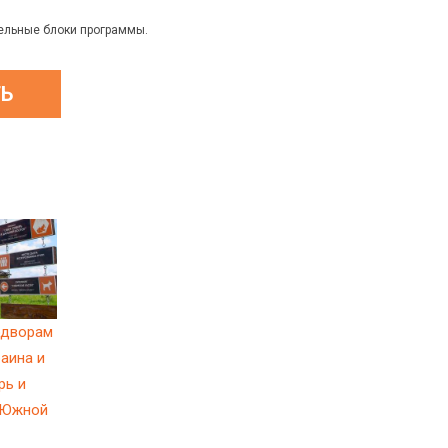
тельные блоки программы.
одворам
раина и
рь и
ы Южной