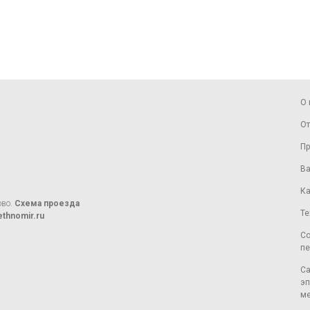
О 
От
Пр
Ва
Ка
ово.
Схема проезда
Те
thnomir.ru
Со
пе
Са
эп
ме