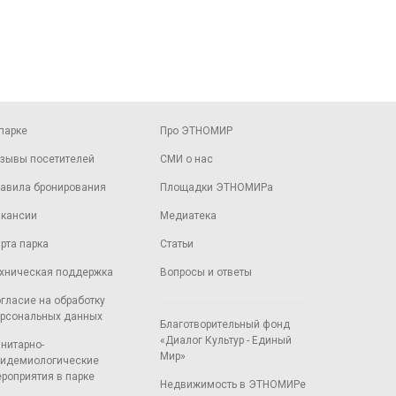
парке
Про ЭТНОМИР
зывы посетителей
СМИ о нас
авила бронирования
Площадки ЭТНОМИРа
кансии
Медиатека
рта парка
Статьи
хническая поддержка
Вопросы и ответы
гласие на обработку
рсональных данных
Благотворительный фонд
«Диалог Культур - Единый
нитарно-
Мир»
идемиологические
роприятия в парке
Недвижимость в ЭТНОМИРе