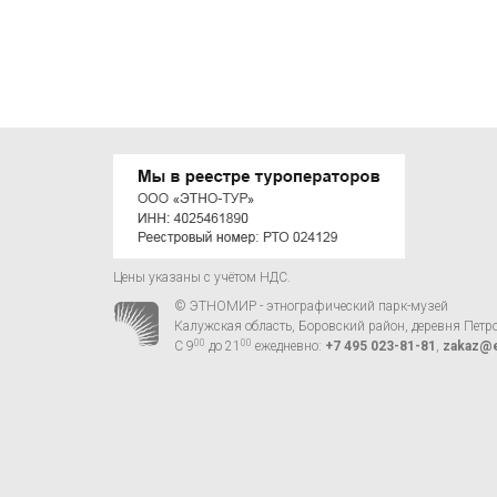
Цены указаны с учётом НДС.
© ЭТНОМИР - этнографический парк-музей
Калужская область, Боровский район, деревня Петр
00
00
С 9
до 21
ежедневно:
+7 495 023-81-81
,
zakaz@e