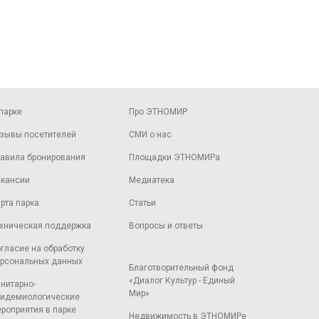
парке
Про ЭТНОМИР
зывы посетителей
СМИ о нас
авила бронирования
Площадки ЭТНОМИРа
кансии
Медиатека
рта парка
Статьи
хническая поддержка
Вопросы и ответы
гласие на обработку
рсональных данных
Благотворительный фонд
«Диалог Культур - Единый
нитарно-
Мир»
идемиологические
роприятия в парке
Недвижимость в ЭТНОМИРе