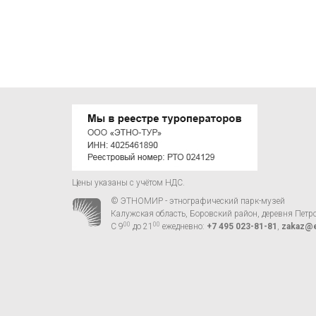
Цены указаны с учётом НДС.
© ЭТНОМИР - этнографический парк-музей
Калужская область, Боровский район, деревня Петр
00
00
С 9
до 21
ежедневно:
+7 495 023-81-81
,
zakaz@e