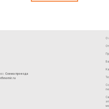
О 
От
Пр
Ва
Ка
ово.
Схема проезда
Те
thnomir.ru
Со
пе
Са
эп
ме