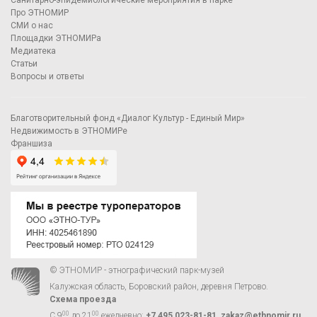
Санитарно-эпидемиологические мероприятия в парке
Про ЭТНОМИР
СМИ о нас
Площадки ЭТНОМИРа
Медиатека
Статьи
Вопросы и ответы
Благотворительный фонд «Диалог Культур - Единый Мир»
Недвижимость в ЭТНОМИРе
Франшиза
© ЭТНОМИР - этнографический парк-музей
Калужская область, Боровский район, деревня Петрово.
Схема проезда
00
00
С 9
до 21
ежедневно:
+7 495 023-81-81
,
zakaz@ethnomir.ru