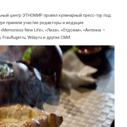
льный центр ЭТНОМИР провёл кулинарный пресс-тур под
уре приняли участие редакторы и ведущие
«Memoriess New Life», «Лиза», «Отдохни», «Антенна —
 Fraufluger.ru, Wday.ru и других СМИ.