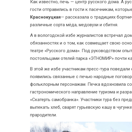
Как известно, печь — центр русского дома. А ру
гости отправились в гости к пасечникам, котор
Краснокуцкая
— рассказала о традициях бортни
различные сорта мёда, медовухи и сбитня.
А в вологодской избе журналистов встречал до
обязанностях и о том, как совмещает свою осно
театре «Русского дома». Под руководством опы
постояльцами отелей парка «ЭТНОМИР» почти к
В этой же избе участникам пресс-тура поведали о
появились связанные с печью народные поговорк
фольклорным персонажам. Печка вдохновила соз
гастрономического направление туризма и разр
«Скатерть самобранка». Участники тура без пре
выпекать хлеб, сварят гурьевскую кашу в чугунке
прародители.