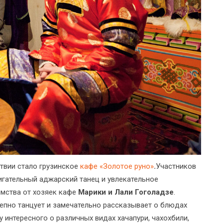
твии стало грузинское
кафе «Золотое руно»
.
Участников
игательный аджарский танец и увлекательное
имства от хозяек кафе
Марики и Лали Гоголадзе
.
лепно танцует и замечательно рассказывает о блюдах
у интересного о различных видах хачапури, чахохбили,