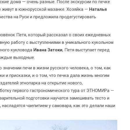
сские дома — очень разные. После экскурсии по печке
ые живут в южнорусской мазанке. Хозяйка —
Наталья
чества на Руси и предложила продегустировать
мовёнок Петя, который рассказал о своих ежедневных
вную работу с выступлениями в уникального кукольном
тного кукловода
Ивана Затоки
, Петя выступает перед
аждые выходные.
 значении печи в жизни русского человека, о том, как
и и присказки, и о том, что печка дала жизнь многим
дателей этнопарка на открытие нового,
аботку первого гастрономического тура от ЭТНОМИРа —
дварительной подготовки научатся замешивать тесто и
, насладятся чаепитием у самовара, как это делали наши