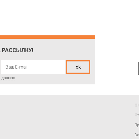
 РАССЫЛКУ!
ok
х данных
О 
От
Пр
Ва